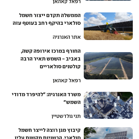
רפאל קאהאן
הממשלה תקדם ייצור חשמל
סולארי בהיקף רחב בעוטף עזה
אתר האנרגיה
החורף במרכז אירופה קשה,
באביב - השמש תאיר הרבה
קולטנים סולאריים
רפאל קאהאן
משרד האנרגיה: "להיפרד מדודי
השמש"
תני גולדשטיין
קיבוץ מגן רוצה לייצר חשמל
סולארי, הרשויות מקשות עליו