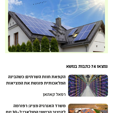
נמצאו 74 כתבות בנושא
הקפאת חוות השרתים: כשהבינה
המלאכותית פוגשת את המציאות
רפאל קאהאן
משרד האנרגיה מציג: רפורמה
לקיצור הרישוי הסולארי ל-30 יום