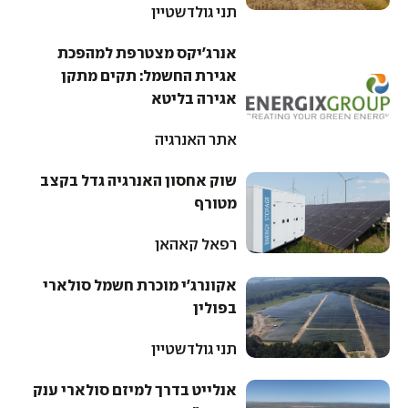
תני גולדשטיין
אנרג'יקס מצטרפת למהפכת
אגירת החשמל: תקים מתקן
אגירה בליטא
אתר האנרגיה
שוק אחסון האנרגיה גדל בקצב
מטורף
רפאל קאהאן
אקונרג'י מוכרת חשמל סולארי
בפולין
תני גולדשטיין
אנלייט בדרך למיזם סולארי ענק