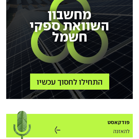
מחשבון
השוואת ספקי
חשמל
התחילו לחסוך עכשיו
פודקאסט
להאזנה