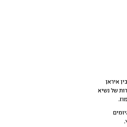
ין איראן
רות של נשיא
וז.
יומים
.