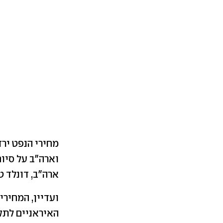
מחירי הנפט יר
וארה"ב על סיום
ארה"ב, דונלד ט
ועדיין, המחירי
האיראניים לתק