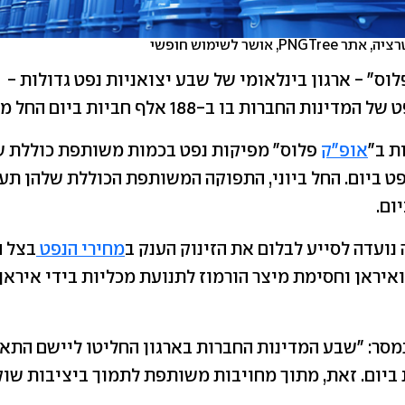
P, אושר לשימוש חופשי
וס" - ארגון בינלאומי של שבע יצואניות נפט גדולות - 
החברות בו ב-188 אלף חביות ביום החל מתחילת יוני.
ת ב"
אופ"ק
יום.
נועדה לסייע לבלום את הזינוק הענק ב
מחירי הנפט
בצל ה
איראן וחסימת מיצר הורמוז לתנועת מכליות בידי איראן
מסר: "שבע המדינות החברות בארגון החליטו ליישם התאמ