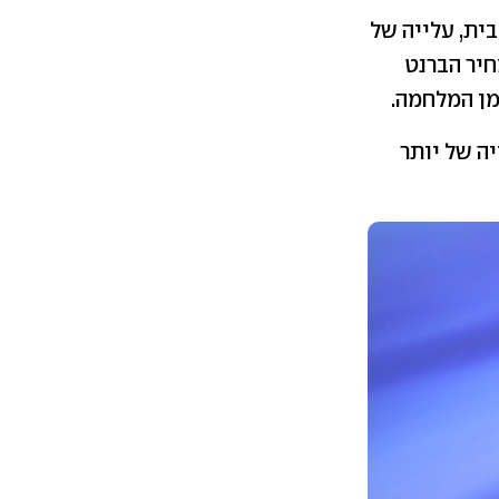
) נפט מסוג ברנט נסחר סביב 110 דולר לחבית, עלייה של
מלחמה. מחיר הברנט
לר לחבית - עלייה של יותר