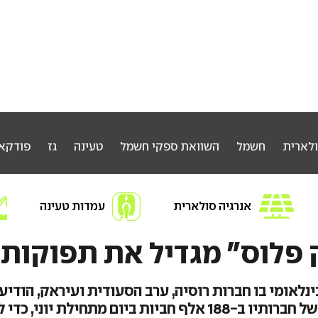
ולארית
חשמל
השוואת ספקי חשמל
טעינה
גז
פודקא
אנרגיה סולארית
עמדות טעינה
חפשו אנרגיה
 פלוס" מגדיל את תפוקות 
נלאומי בו חברות רוסיה, ערב הסעודית ועיראק, הודיע
תפוקות הנפט של חברותיו ב-188 אלף חביות ביום מתחילת יוני