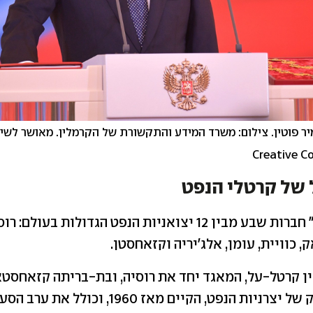
מיר פוטין. צילום: משרד המידע והתקשורת של הקרמלין. מאושר לשי
של קרטלי הנפט
ב"אופ"ק פלוס" חברות שבע מבין 12 יצואניות הנפט הגדולות בעול
, כוויית, עומן, אלג'יריה וקזאחסטן.
ין קרטל-על, המאגד יחד את רוסיה, ובת-בריתה קזאחסטא
- הקרטל הוותיק של יצרניות הנפט, הקיים מאז 1960,