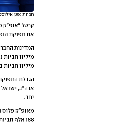
חביות נפט, אילוסטרציה, אתר NGTree
קרטל "אופ"ק פל
את תפוקת הנפט של המדינות 
המדינות החברו
מיליון חביות ב
הגדלת התפוקה 
ארה"ב, ישראל ו
יחד.
מאופ"ק פלוס נ
188 אלף חביות ביום. זאת, מתוך מחויבות משותפת לתמוך ביציבות שוק הנפט".