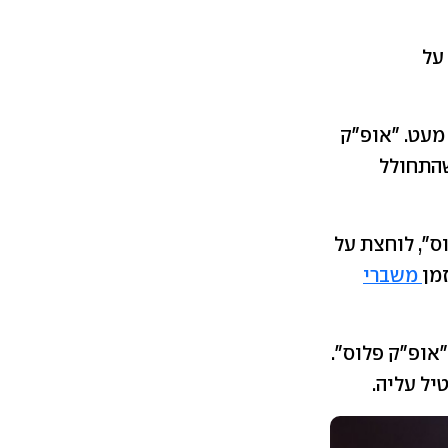
על
מעט. "אופ"ק
שהתחולל
ס", לוחצת על
מן
משברי
אופ"ק פלוס".
יל עליה.