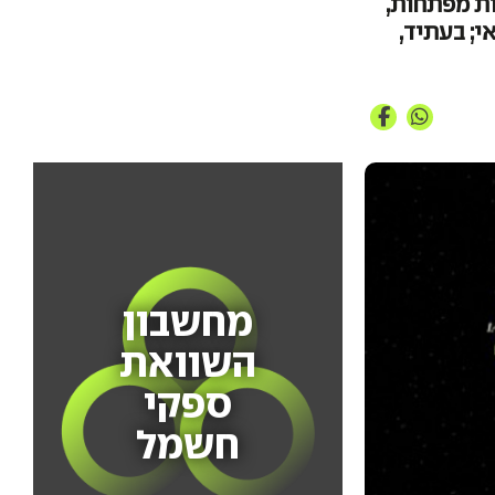
אליות מפתחות,
י; בעתיד,
מחשבון
השוואת
ספקי
חשמל