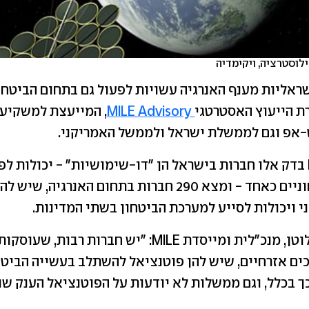
לוסטרציה, ויקימדיה
ראליות מענף האנרגיה עשויות לפעול גם בתחום הביטחונ
 הייעוץ האסטרטגי
MILE Advisory
, המייעצת למשקיעים
-אפ וגם לממשלת ישראל ולממשל האמריקני.
המחקר של MIL בדק אלו חברות בישראל הן "דו-שימושיות" - יכולות
אזרחיים וביטחוניים כאחד - ומצא 290 חברות בתחום האנרג
י ויכולות לסייע למערכת הביטחון בשתי המדינות.
לדברי מוריאל לוטן, מנכ"לית ומייסדת MILE: "יש חברות ר
ם אזרחיים, שיש להן פוטנציאל להשתלב בעשייה הביטחו
כך בכלל, וגם ממשלות לא יודעות על הפוטנציאל הענק שנ