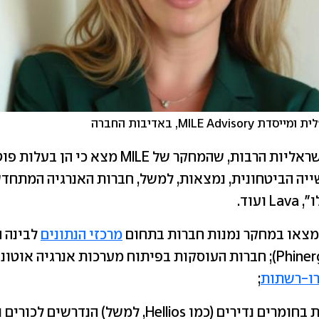
MILE Advi, באדיבות החברה
בין החברות הישראליות הרבות, שהמחקר של MILE מצא כי ה
ה הביטחונית, נמצאות, למשל, חברות האנרגיה המתח
ועוד.
מצאו במחקר נמנות חברות בתחום
מרכזי הנתונים
לבינה 
(כמו, למשל, Phinergy); חברות העוסקות בפיתוח מערכות אנרגיה א
ו-רשתות
;
(כמו Hellios, למשל) הנדרשים לכורים ולסוללות.