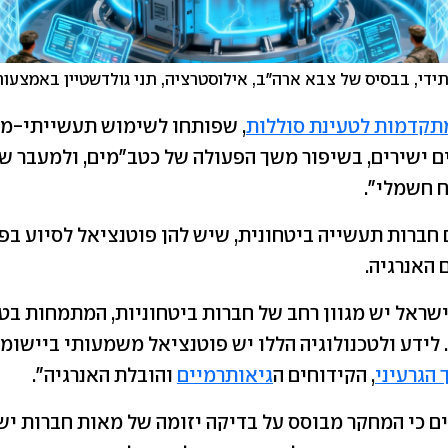
תידי, בבסיס של צבא ארה"ב, אילוסטרציה, תני גולדשטיין באמצעות olo AI
מתקדמות לטעינת סוללות
, שפותחו לשימוש תעשייתי-מס
ם ישירים, בשיפור משך הפעולה של כטב"מים, ולמעבר של
ח חשמלי".
חברות תעשייה ביטחונית, שיש להן פוטנציאל לסיוע בפ
 האנרגיה.
שראל יש מגוון רחב של חברות ביטחוניות, המתמחות בטכ
. לידע ולטכנולוגיה הללו יש פוטנציאל משמעותי ביישומ
 הגרעיני
, הקידוחים ה
גיאותרמיים
והובלת האנרגיה".
מסבירים כי המחקר מבוסס על בדיקה יזומה של מאות חברות י