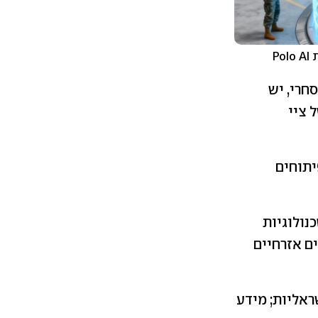
P
חרי, יש
 ציי
יתוחים
נולוגיות
ים אזרחיים
שראליות; מידע