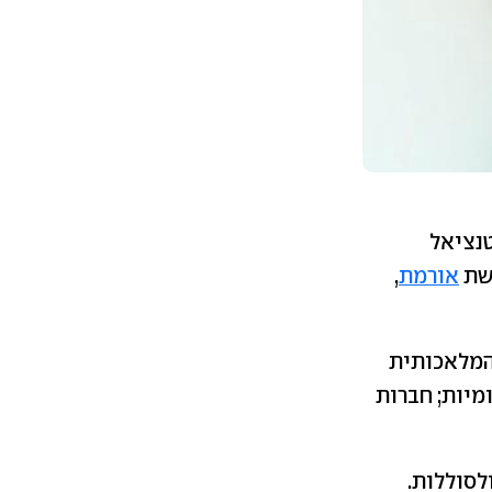
ן בעלות פוטנציאל
דשת
אורמת
,
המלאכותית
וטונומיות; חברות