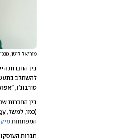
מוריאל לוטן, מנכ"לית ומייסדת sory
להשתלב בתעשיי
טורבוג'ן, "אפולו", Lava 
בין החברות שנ
המפתחות
מיקר
חברות העוסקות בחומרים נדירים 