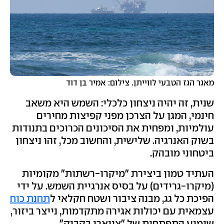
מאגר הגז הטבעי לווייתן. צילום: אמיר בן דוד
שנית, זה יהיה ניצחון כלכלי: השמש היא משאב
חינמי, המגן על הצרכן מפני קפיצות מחירים
עולמיות, ומפחית את הסיכונים הכרוכים בתנודות
בשוק האנרגיה. שלישית, והחשוב מכל, זהו ניצחון
ביטחוני מובהק
.
העתיד טמון ביצירת "מיקרו-רשתות" מקומיות
(מיקרו-גרידים) על בסיס אנרגיית השמש. על ידי
הפיכת כל גג, מבנה ציבור ושטח חקלאי ל
תחנת כוח
עצמאית עם יכולות אגירה מתקדמות, נייצר ביזור,
שימנע התפתחות של "צווארי בקבוק".