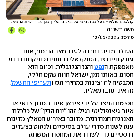
קולטנים סולאריים על גגות בישראל. צילום: אלירן כהן עבור רשות החשמל
משה תשובה
פורסם 12/05/2026
העולם מביט בחרדה לעבר מצר הורמוז, אותו
עורק חיים צר, המנקז אליו בזמנים כתיקונם כרבע
מאספקת ה
נפט
והגז הגלובלית, וכיום הוא
חסום. באותו זמן, ישראל חווה שקט חלקי,
המבטיח לה יציבות במחירי הגז ו
תעריפי החשמל
.
זה אינו מובן מאליו.
חסימת המצר על ידי איראן אינה תמרון צבאי או
איום גיאופוליטי רגיל; זהו "יום הדין" של כלכלת
האנרגיה המודרנית. מדובר באירוע המאלץ מדינות
ענק לשנות סדרי עולם בסיסיים ולנקוט בצעדים
דרסטיים כדי לשרוד את המחסור המשתק