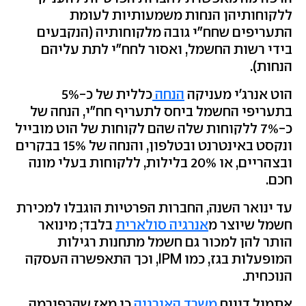
ללקוחותיהן הנחות משמעותיות לעומת
התעריפים שחח"י גובה מלקוחותיה (הנקבעים
בידי רשות החשמל, ואסור לחח"י לתת עליהם
הנחות).
הוט אנרג'י מעניקה
הנחה
כללית של כ-5%
בתעריפי החשמל ביחס לתעריף חח"י, הנחה של
כ-7% ללקוחות שלה שהם לקוחות של הוט מובייל
ונקסט באינטרנט ובטלפון, והנחה של 15% בבקרים
ובצהריים, או 20% בלילות, ללקוחות בעלי מונה
חכם.
עד ינואר השנה, החברות הפרטיות הוגבלו למכירת
חשמל שיוצר מ
אנרגיה סולארית
בלבד; מינואר
הותר להן למכור גם חשמל מתחנות רגילות
המופעלות בגז, כמו IPM, וכך התאפשרה העסקה
הנוכחית.
אתמול דיווח
משרד האנרגיה
כי מאז שהרפורמה