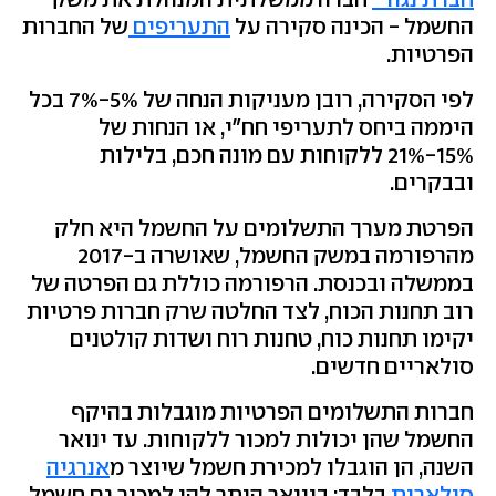
החשמל - הכינה סקירה על
התעריפים
של החברות
הפרטיות.
לפי הסקירה, רובן מעניקות הנחה של 5%-7% בכל
היממה ביחס לתעריפי חח"י, או הנחות של
15%-21% ללקוחות עם מונה חכם, בלילות
ובבקרים.
הפרטת מערך התשלומים על החשמל היא חלק
מהרפורמה במשק החשמל, שאושרה ב-2017
בממשלה ובכנסת. הרפורמה כוללת גם הפרטה של
רוב תחנות הכוח, לצד החלטה שרק חברות פרטיות
יקימו תחנות כוח, טחנות רוח ושדות קולטנים
סולאריים חדשים.
חברות התשלומים הפרטיות מוגבלות בהיקף
החשמל שהן יכולות למכור ללקוחות. עד ינואר
השנה, הן הוגבלו למכירת חשמל שיוצר מ
אנרגיה
סולארית
בלבד; בינואר הותר להן למכור גם חשמל