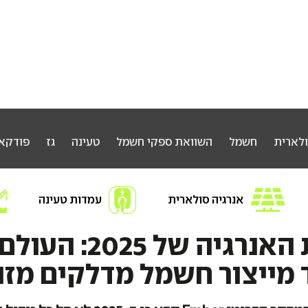
ולארית
חשמל
השוואת ספקי חשמל
טעינה
גז
פודקא
אנרגיה סולארית
עמדות טעינה
חפשו אנרגיה
מהפכת האנרגיה של 025
 מייצור חשמל מדלקים מז