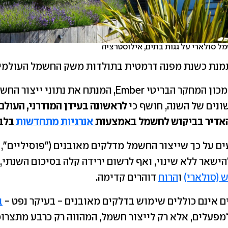
ל סולארי על גגות בתים, אילוסטרציה
דו"ח מקיף של מכון המחקר הבריטי Ember, המנתח את נתו
ונים של השנה, חושף כי
לראשונה בעידן המודרני, העול
האדיר בביקוש לחשמל באמצעות
אנרגיות מתחדשות
בלב
ם על כך שייצור החשמל מדלקים מאובנים ("פוסיליים", 
ישאר ללא שינוי, ואף לרשום ירידה קלה בסיכום השנתי,
(סולארי)
ו
הרוח
דוהרים קדימה.
ם אינם כוללים שימוש בדלקים מאובנים - בעיקר נפט -
ב
מפעלים, אלא רק לייצור חשמל, המהווה רק כרבע מתצרוכ