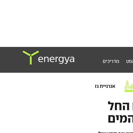
סט
מדריכים
אנרגיית גז
2: העולם החל
המים