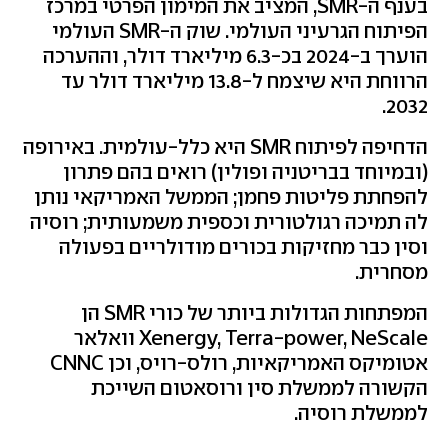
בענף ה-SMR, המציב את המימון הפרטי במרכז
הפיתוח הגרעיני העולמי. שוק ה-SMR העולמי
הוערך ב-2024 בכ-6.3 מיליארד דולר, וההערכה
הרווחת היא שיצמח ל-13.8 מיליארד דולר עד
2032.
הדחיפה לפיתוח SMR היא כלל-עולמית. באירופה
(ובמיוחד בבריטניה ופולין) רואים בהם פתרון
להפחתת פליטות פחמן; הממשל האמריקאי נותן
לה תמיכה רגולטורית וכספית משמעותית; רוסיה
וסין כבר מחזיקות בכורים מודולריים בפעולה
מסחרית.
המפתחות הגדולות ביותר של כורי SMR הן
Xenergy, Terra-power, NeScale וואלאר
אטומיקס האמריקאיות, רולס-רויס, וכן CNNC
הקשורה לממשלת סין ורוסאטום השייכת
לממשלת רוסיה.