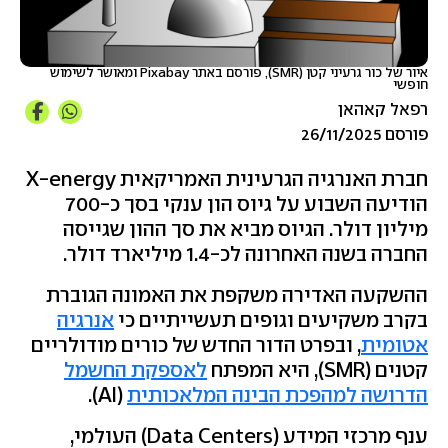
איור של כור גרעיני קטן (SMR), פורסם באתר Pixabay ומאושר לשימוש
חופשי
רפאל קאהאן
פורסם 26/11/2025
חברת האנרגיה הגרעינית האמריקאית X-energy
הודיעה השבוע על גיוס הון ענקי בסך כ-700
מיליון דולר. הגיוס מביא את סך ההון שגייסה
החברה בשנה האחרונה לכ-1.4 מיליארד דולר.
ההשקעה האדירה משקפת את האמונה הגוברת
בקרב משקיעים וגופים תעשייתיים כי
אנרגיה
אטומית
, ובפרט הדור החדש של כורים מודולריים
קטנים (SMR), היא המפתח
לאספקת החשמל
הדרושה למהפכת הבינה המלאכותית
(AI).
ענף מרכזי המידע (Data Centers) העולמי,