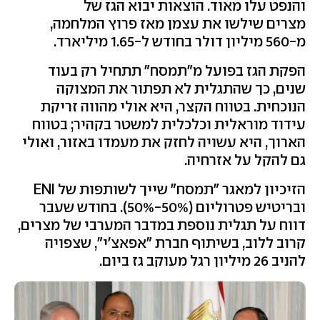
והנפט עלו מאוד. הוצאות יבוא הגז של
מצרים שילשו את עצמן מאז פרוץ המלחמה,
מ-560 מיליון דולר בחודש ל-1.65 מיליארד.
הפקת הגז בפועל מ"תמסח" תתחיל רק בעוד
שנים, כך שהתגלית לא תפתור את המצוקה
הנוכחית. בטווח הקצר, היא אולי מהווה זריקת
עידוד מוראלית וכלכלית למשטר בקהיר; בטווח
הארוך, היא עשויה לחזק את מעמדו באזור, ואולי
גם להקל על אזרחיה.
הזיכיון למאגר "תמסח" שייך לשותפות של ENI
ובריטיש פטרוליום (50%-50%). בחודש שעבר
דווח על תגלית נוספת במדבר המערבי של מצרים,
קרוב ללוב, בשיתוף חברת "אפאצ'י", שצפויה
להניב 26 מיליון רגל מעוקב גז ביום.