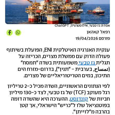
אסדת גז טבעי, אילוסטרציה, ChatGPT
רפאל קאהאן
פורסם 19/04/2026
ענקית האנרגיה האיטלקית ENI, הפועלת בשיתוף
פעולה הדוק עם ממשלת מצרים, הכריזה על
תגלית
גז טבעי
משמעותית בשדה "תמסח"
(
تمسا
ح
, בערבית - "תנין"), בדרום-מזרח הים
התיכון, במים הטריטוריאליים של מצרים.
לפי הנתונים הראשוניים, השדה מכיל כ-2 טריליון
רגל מעוקב (TCF) של גז טבעי, לצד כ-130 מיליון
חביות של
קונדנסט
. ההערכה היא שהשדה דומה
בפוטנציאל שלו ל"כריש" הישראלי, אך קטן
בהרבה מ"לוייתן".