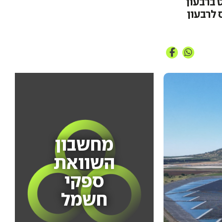
ות אנלייט ברבעון
200 מיליון דולר, זינוק של כ-54% ביחס לרבעון
מחשבון
השוואת
ספקי
חשמל