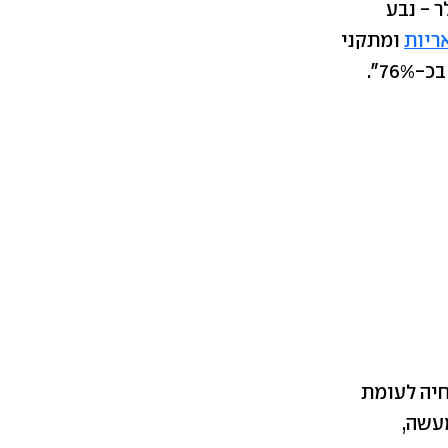
אשתקד - כ-81 מיליון דולר - נבע
ריות
ומתקני
76".
חיה לעומת
מעשה,