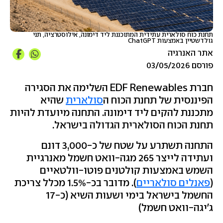
תחנת כוח סולארית עתידית המתוכננת ליד דימונה, אילוסטרציה, תני
גולדשטיין באמצעות ChatGPT
אתר האנרגיה
פורסם 03/05/2026
חברת EDF Renewables השלימה את הסגירה
הפיננסית של תחנת הכוח ה
סולארית
שהיא
מתכננת להקים ליד דימונה. התחנה מיועדת להיות
תחנת הכוח הסולארית הגדולה בישראל.
התחנה תשתרע על שטח של כ-3,000 דונם
ועתידה לייצר 265 מגה-וואט חשמל מאנרגיית
השמש באמצעות קולטנים פוטו-וולטאיים
(
פאנלים סולאריים
). מדובר בכ-1.5% מכלל צריכת
החשמל בישראל בימי ושעות השיא (כ-17
ג'יגה-וואט חשמל)