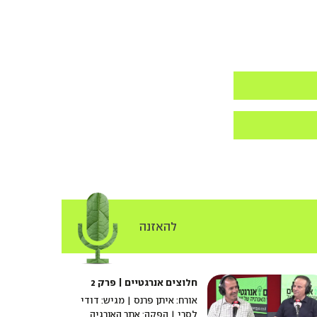
להאזנה
חלוצים אנרגטיים | פרק 2
אורח: איתן פרנס | מגיש: דודי
לסרי | הפקה: אתר האנרגיה