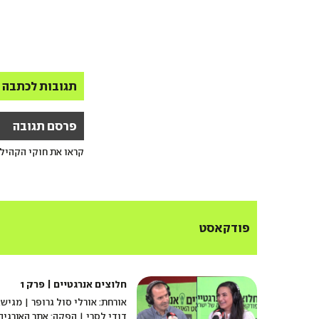
תגובות לכתבה
פרסם תגובה
קראו את חוקי הקהיל
פודקאסט
חלוצים אנרגטיים | פרק 1
אורחת: אורלי סול גרופר | מגיש:
דודי לסרי | הפקה: אתר האנרגיה