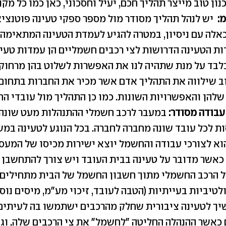
נון טוב מייצר תהליך חכם, יעיל וחסכוני, כאן כמו כל מקו
מ
:
יש לנהל תהליך מסודר מול מספר ספקי טעינה פוטנציא
אלה עם ניסיון, במטרה להגיע לעמדת הטעינה המתאימה 
ות הטעינה הדרושות לצי רכבים חשמליים הן עמדות טעי
לבד על מנת שתהיה לנו את האפשרות לשלוט בהן מרחוק 
ב שילווה את התהליך אדם אשר מכיר את החברות בתחום,
שלהן והאפשרויות השונות. כמו כן התהליך מול עובדי הח
עבודה מסודר:
במעבר לרכב חשמלי ההתנהלות מעט שונה מ
ת לכל עובד שונה מחברה לחברה. בכל הנוגע לטעינה במ
א לצורכי עבודה והחשמל יוצא ישירות מכיסו של המעסי
 כאשר מדובר על טעינה בבית העובד ויש צורך להתחשבן 
 הרכב החשמלי מתוך חשבון החשמל של הבית מתחילים 
לטיביות בעייתיות (הטבה לעובד, זיכוי מע"מ, מיסים נוספי
ך לטעינה ציבורית שחלק מהרכבים ישתמשו בה לעיתים
כאשר ההנהלה החליטה "לחשמל" את צי הרכבים שלה, וג