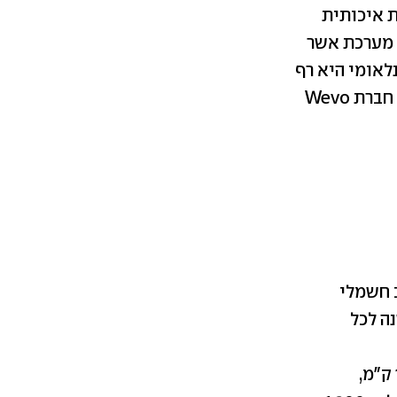
ת איכותית
 מערכת אשר
לאומי היא רף
 חברת
Wevo
ב חשמלי
ה לכל
דוגמא להמחשה - בהנחה שרכב בנזין צורך דלק ביחס של ליטר ל-12 ק"מ,