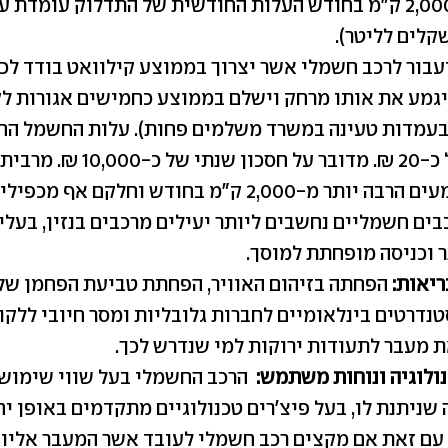
יגמע את אותו מרחק וישלם בממוצע כחמישים אגורות ל
בעמדות טעינה במשרד משלמים פחות). עלות החשמל הח
תעמוד על כ-20 ₪. מדובר על חסכון שנתי של כ-
 מ-2,000 ק"מ בחודש וחלקם אף מכפילים את זה.
בים חשמליים נחשבים ליותר יעילים מרכבים בנזין, בעלי
ר וכניסה מופחתת למוסך.
ריאות:
הפחתה בזיהום האוויר, הפחתת טביעת הפחמן של
נדרטים בינלאומיים לחברות גלובליות ומסר חיובי ללקו
את מעבר לתעודות ירוקות למי שנדרש לכך.
נולוגיה ונוחות משתמש
:
הרכב החשמלי בעל שווי שימוש נ
שניתנת לו, בעל פיצ'רים טכנולוגיים מתקדמים באופן יח
ד עם זאת אם מקצים רכב חשמלי לעובד אשר המעבר אליו