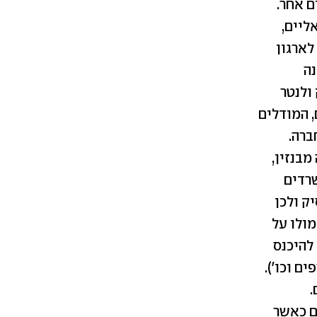
ם אחר.
ליים,
לארגון
נה
ולנטר
 המודלים
ברה.
בנזין,
שרדים
ק ולכן
מולו על
להיכנס
ם וכו').
.
ם כאשר