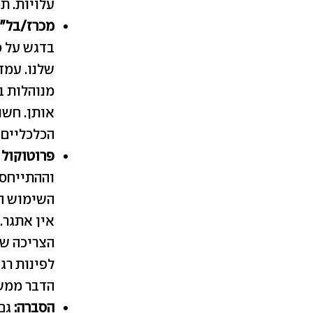
עלויות. תכ
מכרז/בל"
בדגש על כ
שלנו. עמד
מנוהלות ב
אותן. חשו
הכלכליים 
פרוטוקול 
וההתייחסו
השימוש הו
אין אתגר.
הצריכה של
לפינות רגו
הדבר ממשי
הסברה:
גם 