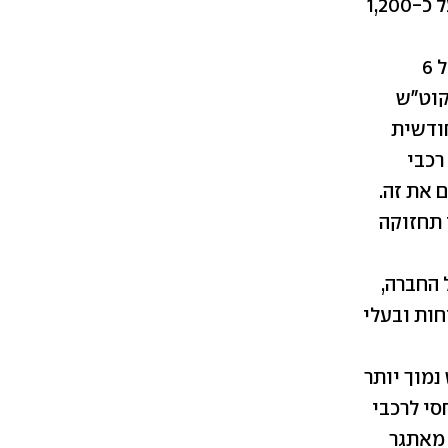
וגומע כ-2,000 ק"מ בחודש העלות החודשית של התדלוק עומדת על כ-1,200
אותו נהג יעבור לרכב חשמלי אשר יצרוך בממוצע קילוואט בודד לכל 6
קוט"ש
ודשית
10,000 ₪. מרבית רכבי
 תחזוקה
 החברה,
חות ובעלי
מוך יותר
סי לרכבי
 מאתגר