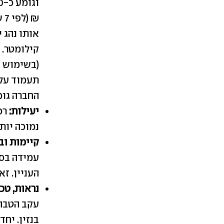
₪ (לפי 7 שקלים לליטר).
קילומטר. 
(בשימוש 
החברה גומעים הרבה יותר
יעילות
:
רכ
נמוכה יות
קיימות וב
עמידה בסט
העניין. ז
נראות, טכ
עקב הטבה 
בנזין. יח