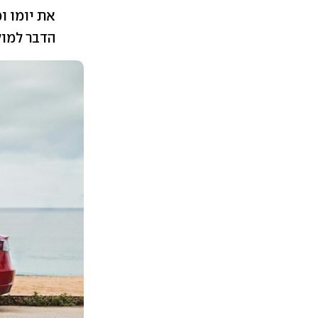
את יומו ו
הדבר למול