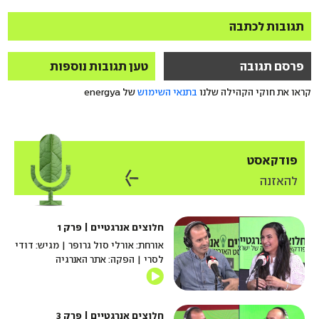
תגובות לכתבה
פרסם תגובה
טען תגובות נוספות
קראו את חוקי הקהילה שלנו
בתנאי השימוש
של energya
פודקאסט
להאזנה
חלוצים אנרגטיים | פרק 1
אורחת: אורלי סול גרופר | מגיש: דודי
לסרי | הפקה: אתר האנרגיה
חלוצים אנרגטיים | פרק 3