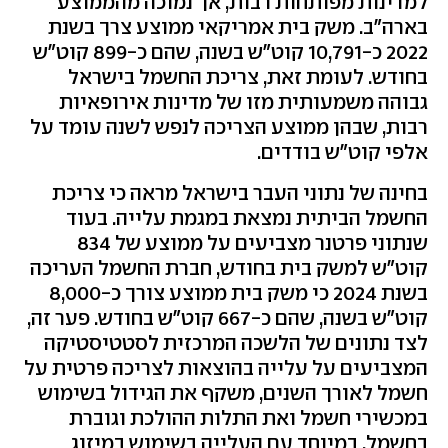
למדינות מפותחות רבות, אך נמוכה מהממוצע
בארה"ב. משק בית אמריקאי ממוצע צרך בשנת
2022 כ-10,791 קוט"ש בשנה, שהם כ-899 קוט"ש
בחודש. לעומת זאת, צריכת החשמל בישראל
גבוהה משמעותית מזו של מדינות אירופאיות
רבות, שבהן ממוצע הצריכה לנפש לשנה עומד על
אלפי קוט"ש בודדים.
בחינה של נתוני העבר בישראל מראה כי צריכת
החשמל הביתית נמצאת במגמת עלייה. בעוד
שנתוני פרטנר מצביעים על ממוצע של 834
קוט"ש למשק בית בחודש, חברת החשמל העריכה
בשנת 2024 כי משק בית ממוצע צורך כ-8,000
קוט"ש בשנה, שהם כ-667 קוט"ש בחודש. פער זה,
לצד נתונים של הלשכה המרכזית לסטטיסטיקה
המצביעים על עלייה בהוצאות לצריכה פרטית על
חשמל לאורך השנים, משקף את הגידול בשימוש
במכשירי חשמל ואת התלות ההולכת וגוברת
בחשמל, במיוחד עם העלייה בשימוש במיזוג