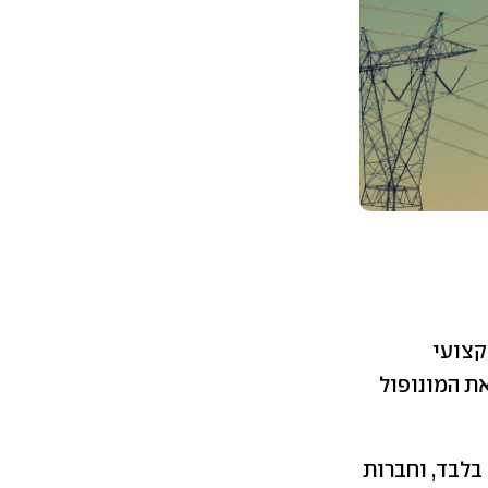
מקצועי
ת המונופול
לבד, וחברות