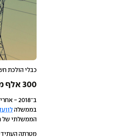
כבלי הולכת חש
300 אלף משפחות כבר החליפו ספק חשמל
ב־2018 -
בממשלה
לוועד
הממשלתי של חח
מטרתה העתידית