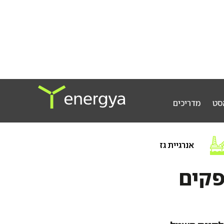
סט
מדריכים
אנרגיית גז
פקים