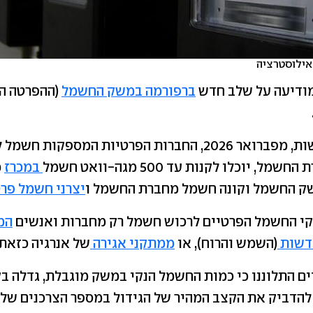
אילוסטרציה
ודיעה על שלב חדש
ברפורמה במשק החשמל
(ההפרטה ה
לפי הודעת הרשות, מפברואר 2026, החברות הפרטיות המספקות ח
, יוכלו לקנות עד 500 מגה-וואט חשמל
במכרז
מ
ק החשמל וקונה חשמל מחברת החשמל ו
יצרני חשמל פרט
פקי החשמל הפרטיים לרכוש חשמל רק מחברות ואנשים
המ
דשות
(השמש והרוח), או
ממתקני אגירה
של אנרגיה כזאת.
ם התלוננו כי כמות החשמל הנקי במשק מוגבלת, גדלה ב
להדביק את הקצב המהיר של הגידול במספר הצרכנים שלה