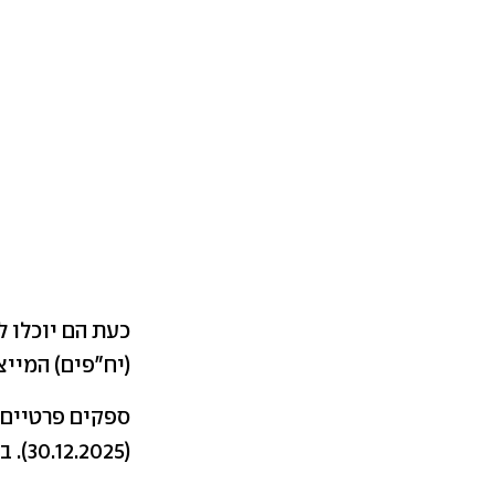
כעת הם יוכלו ל
(יח"פים) המיי
ספקים פרטיים 
(30.12.2025). בינואר יתקיים המכרז, ובפברואר הזוכים במכרז יוכלו להמשיך לפעול.