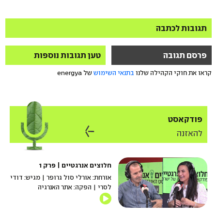
תגובות לכתבה
פרסם תגובה
טען תגובות נוספות
קראו את חוקי הקהילה שלנו
בתנאי השימוש
של energya
פודקאסט
להאזנה
חלוצים אנרגטיים | פרק 1
אורחת: אורלי סול גרופר | מגיש: דודי
לסרי | הפקה: אתר האנרגיה