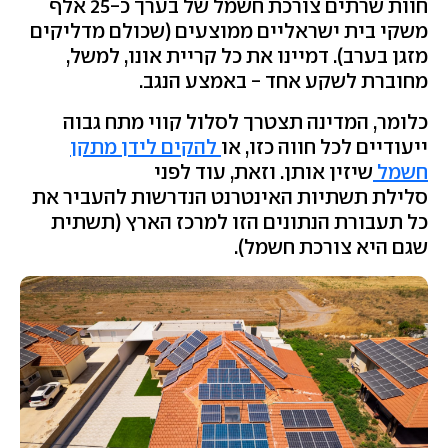
חוות שרתים צורכת חשמל של בערך כ-25 אלף
משקי בית ישראליים ממוצעים (שכולם מדליקים
מזגן בערב). דמיינו את כל קריית אונו, למשל,
מחוברת לשקע אחד - באמצע הנגב.
כלומר, המדינה תצטרך לסלול קווי מתח גבוה
ייעודיים לכל חווה כזו, או
להקים לידן מתקן
חשמל
שיזין אותן. וזאת, עוד לפני
סלילת תשתיות האינטרנט הנדרשות להעביר את
כל תעבורת הנתונים הזו למרכז הארץ (תשתית
שגם היא צורכת חשמל).