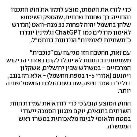
כדי לזרז את הקמתן, מוצע לתקן את חוק התכנון
והבנייה, כך שחוות שרתים, שהספק השימוש
שלהן בחשמל יהיה לפחות 32 מגה-וואט (הנדרש
לאימון מודלים כמו ChatGPT וג'מיני) יוגדרו
כ"תשתיות לאומיות" הנידונות בוותמ"ל.
עם זאת, ההטבה הזו מגיעה עם "כוכבית"
משמעותית: החוות לא יוכלו לקום באזורי הביקוש
המרכזיים - במשולש שבין ירושלים, אשקלון
ויקנעם (אזורי 1-5 במפת החשמל) - אלא רק בנגב,
בגליל ובאזור חיפה, שם רשת הולכת החשמל פנויה
יותר.
החוק המוצע קובע כי כדי לוודא את עמידת חוות
השרתים בתנאים, יוקם מנגנון הסמכה ייעודי
במטה הלאומי לבינה מלאכותית במשרד ראש
הממשלה.