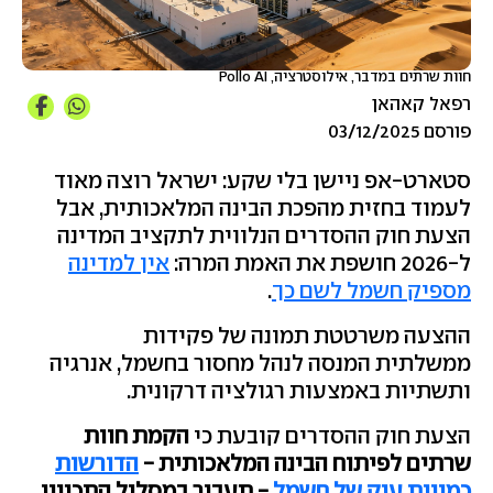
חוות שרתים במדבר, אילוסטרציה, Pollo AI
רפאל קאהאן
פורסם 03/12/2025
סטארט-אפ ניישן בלי שקע: ישראל רוצה מאוד
לעמוד בחזית מהפכת הבינה המלאכותית, אבל
הצעת חוק ההסדרים הנלווית לתקציב המדינה
ל-2026 חושפת את האמת המרה:
אין למדינה
מספיק חשמל לשם כך
.
ההצעה משרטטת תמונה של פקידות
ממשלתית המנסה לנהל מחסור בחשמל, אנרגיה
ותשתיות באמצעות רגולציה דרקונית.
הצעת חוק ההסדרים קובעת כי
הקמת חוות
שרתים לפיתוח הבינה המלאכותית -
הדורשות
כמויות ענק של חשמל
- תעבור במסלול התכנוני