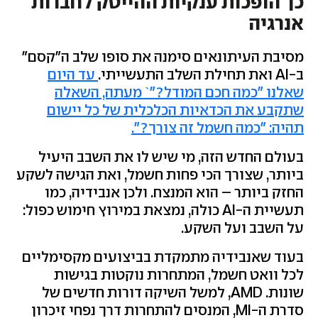
כך הופכות ענקיות ההייטק לחברות
אנרגיה
מסיבת העיתונאים סימנה את סופו שלב ה"קסם"
ב-AI ואת תחילת השלב התעשייתי.
עד היום
שאלנו "כמה חכם המודל?"` מעתה, השאלה
שתקבע את הכדאיות הכלכלית של כל יישום
תהיה: "כמה חשמל זה צורך?".
בעולם החדש הזה, מי שיש לו את השבב היעיל
ביותר, שצורך הכי פחות חשמל, ואת הגישה לשקע
החזק ביותר – הוא המנצח. ולכן אנבידיה, כמו
תעשיית ה-AI כולה, נמצאת במירוץ חימוש כפול:
על השבב ועל השקע.
בעוד שאנבידיה מתמקדת בביצועים מקסימליים
לכל וואט חשמל, המתחרות נוקטות בגישות
שונות. AMD, למשל השיקה דורות חדשים של
סדרת ה-MI, המנסים להתחרות דרך נפחי זיכרון