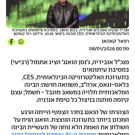
מנכ"ל ענקית השבבים אנבידיה, ג'נסן הואנג, במסיבת עיתונאים בתערוכת
האלטקרוניקה הבינלאומית, CES שבעה בינואר 2026. צילום: רפי קאהאן
רפאל קאהאן
פורסם 08/01/2026
מנכ"ל אנבידיה, ג'נסן הואנג' הציג אתמול (רביעי)
במסיבת עיתונאים
בתערוכת האלקטרוניקה הבינלאומית, CES,
בלאס-וגאס, ארה"ב, משוואה חדשה: הבינה
המלאכותית תלויה במשאב מוגבל - חשמל; עצם
קיומה מותנה בניצול כל טיפת אנרגיה.
הצהרתו של הואנג בחדר הצפוף הייתה הרגע
המכונן ביותר בתערוכה הנוצצת. הואנג הניח על
השולחן את האמת הלא נוחה של תעשיית הבינה
המלאכותית:
מסיבת ה-AI עומדת להיתקל בקיר,