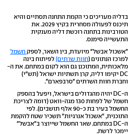
בדליה מעריכים כי הקמת התחנה תסתיים והיא
תיכנס לפעולה מסחרית בקיץ 2029. את
הטורבינות בתחנה רוכשת דליה מענקית
התעשייה סימנס.
"אשכול אבשל" מיועדת, בין השאר, לספק
חשמל
למרכז הנתונים (
חוות שרתים)
לפיתוח בינה
מלאכותית, המתוכנן גם הוא לקום במתחם. את ה-
DC יקימו דליה, קרן תשתיות ישראל (תש"י)
וחברת חוות השרתים "סרבפארם".
ה-DC יהיה מהגדולים בישראל, ויפעל בהספק
חשמל של לפחות 130 מגה-וואט (דומה לצריכת
החשמל בעיר בת כ-90 אלף תושבים). לפי
התוכנית, "אשכול אנרגיות" תשכיר שטח להקמת
ה-DC במתחם. שאר החשמל שייוצר ב"אבשל"
יימכר לרשת.