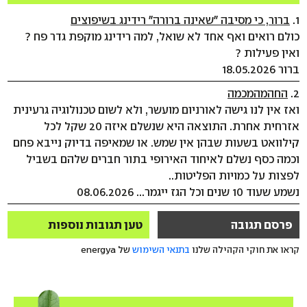
1.
ברור, כי מסיבה "שאינה ברורה" רידינג בשיפוצים
כולם רואים ואף אחד לא שואל, למה רידינג מוקפת גדר פח ?
ואין פעילות ?
ברור 18.05.2026
2.
החהמהמכמה
ואז אין לנו גישה לאורניום מועשר, ולא לשום טכנולוגיה גרעינית
אזרחית אחרת. התוצאה היא שנשלם איזה 20 שקל לכל
קילוואט בשעות שבהן אין שמש. או שמאיפה בדיוק נייבא פחם
וכמה כסף נשלם לאיחוד האירופי בתור חברים שלהם בשביל
לפצות על כמויות הפליטות..
נשמע שעוד 10 שנים וכל הגז ייגמר... 08.06.2026
פרסם תגובה
טען תגובות נוספות
קראו את חוקי הקהילה שלנו
בתנאי השימוש
של energya