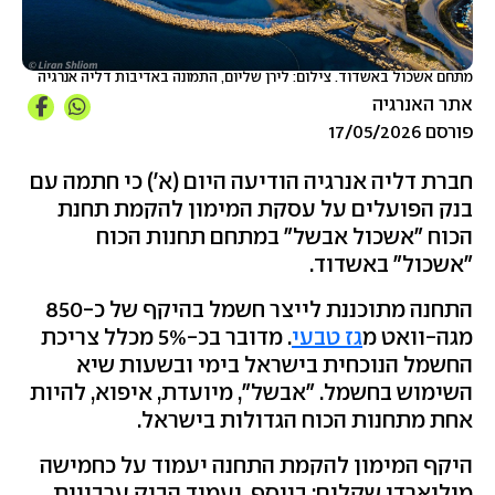
מתחם אשכול באשדוד. צילום: לירן שליום, התמונה באדיבות דליה אנרגיה
אתר האנרגיה
פורסם 17/05/2026
חברת דליה אנרגיה הודיעה היום (א') כי חתמה עם
בנק הפועלים על עסקת המימון להקמת תחנת
הכוח "אשכול אבשל" במתחם תחנות הכוח
"אשכול" באשדוד.
התחנה מתוכננת לייצר חשמל בהיקף של כ-850
מגה-וואט מ
גז טבעי
. מדובר בכ-5% מכלל צריכת
החשמל הנוכחית בישראל בימי ובשעות שיא
השימוש בחשמל. "אבשל", מיועדת, איפוא, להיות
אחת מתחנות הכוח הגדולות בישראל.
היקף המימון להקמת התחנה יעמוד על כחמישה
מיליארדי שקלים; בנוסף, יעמיד הבנק ערבויות