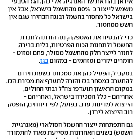
איראן בהוראת שר האנרגיה, אלי כהן. הגז הטבעי
משמש לייצור כ-80% מהחשמל בישראל, אבל אין
בישראל כל מחסור בחשמל ובנגה הבהירו שגם אין
חשש ממחסור.
כדי להבטיח את האספקה, נגה הורתה לחברת
החשמל ולתחנות הכוח הפרטיות, בלית ברירה,
לחזור לייצר חלק מהחשמל מסולר, פחם ומזוט -
חומרים יקרים ומזהמים - במקום
בגז
.
במקביל, הפעיל כהן את סמכותו בשעת חירום
להתערב במסחר בגז והורה לתעדף את מכירת הגז.
במקום הראשון תועדפו צה"ל ובתי החולים,
אחריהם - כלל המכירה בישראל, ואחריהם -
הייצוא למדינות ערב. בפועל, לפי דיווחים, הופסק
רוב הייצוא לירדן.
גם התפתחות ייצור החשמל הסולארי (מאנרגיית
השמש) בשנים האחרונות מסייעת מאוד להתמודד