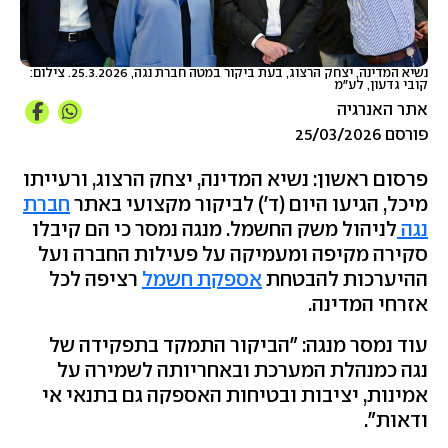
נשיא המדינה, יצחק הרצוג, בעת ביקור במטה חברת נגה, 25.3.2026. צילום:
קובי גדעון, לע"מ
אתר האנרגיה
פורסם 25/03/2026
פרסום ראשון: נשיא המדינה, יצחק הרצוג, ורעייתו
מיכל, הגיעו היום (ד') לביקור מקצועי באתר
חברת
נגה
לניהול משק החשמל. מנגה נמסר כי הם קיבלו
סקירה מקיפה ומעמיקה על פעילות החברה ועל
ההיערכות להבטחת
אספקת חשמל
רציפה לכל
אזרחי המדינה.
עוד נמסר מנגה: "הביקור התמקד בתפקידה של
נגה כמנהלת המערכת ובאחריותה לשמירה על
אמינות, יציבות ובטיחות האספקה גם בתנאי אי
ודאות".