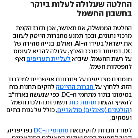
החלטה שעלולה לעלות ביוקר
בחשבון החשמל
החלטת הממשלה, אם תאושר, אכן תזרז הקמת
מרכזי נתונים, ובכך תמנע מחברות הייטק לעזוב
את ישראל בעידן ה-AI. ואולם, בנייה מהירה של
DC, במיוחד במרכז הארץ, עלולה להביא לעומס
על רשת החשמל, שיביא
לעליית תעריפים
ואף
להפסקות חשמל.
מומחים מצביעים על פתרונות אפשריים למילכוד
הזה: ללחוץ על
חברות ההייטק
להקים תחנות כוח
במימונן בתוך מתחמי ה-DC, כפי שנעשה בארה"ב;
להאיץ הקמת
תחנות כוח
, תשתיות הולכת חשמל
ו
קולטנים (פאנלים) סולאריים
, כולל על גגות בתים
ועסקים;
לעודד חברות להקים את
מתחמי ה-DC
בפריפריה,