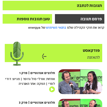
תגובות לכתבה
פרסם תגובה
טען תגובות נוספות
קראו את חוקי הקהילה שלנו
בתנאי השימוש
של energya
פודקאסט
להאזנה
חלוצים אנרגטיים | פרק 1
אורחת: אורלי סול גרופר | מגיש: דודי
לסרי | הפקה: אתר האנרגיה
חלוצים אנרגטיים | פרק 3