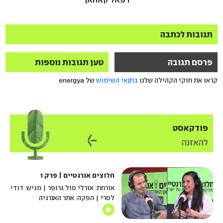
תגובות לכתבה
פרסם תגובה
טען תגובות נוספות
קראו את חוקי הקהילה שלנו
בתנאי השימוש
של energya
פודקאסט
להאזנה
חלוצים אנרגטיים | פרק 1
אורחת: אורלי סול גרופר | מגיש: דודי
לסרי | הפקה: אתר האנרגיה