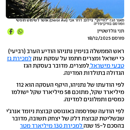
מאגר הגז "לווייתן". צילום: דרור אבי (Deror Avi) אושר לשימוש חופשי
ופורסם בוויקיפדיה
תני גולדשטיין
פורסם 18/12/2025
ראש הממשלה בנימין נתניהו הודיע הערב (רביעי)
כי ישראל ומצרים חתמו על עסקת ענק
למכירת גז
טבעי מישראל
למצרים. מדובר בעסקת הגז
הגדולה בתולדות המדינה.
לפי הודעתו של נתניהו, היקף העסקה הוא 112
מיליארד שקל, מתוכם 58 מיליארד שקל ישולמו
כמסים ותמלוגים למדינה.
לפי הודעה שפרסמה באוגוסט קבוצת ניומד אנרג'י
שבשליטת קבוצת דלק של יצחק תשובה, מדובר
בהסכם ל-15 שנה
למכירת 130 מיליארד מטר