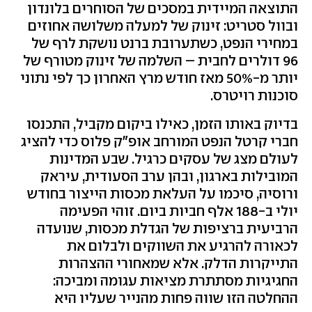
התוצאה המיידית במסכים של הסוחרים בלונדון
ובוול סטריט: זינוק של למעלה משלושה אחוזים
במחירי הנפט, כשתערובת ברנט נושקת לרף של
96 דולרים לחבית – השלמה של זינוק מטורף של
יותר מ-50% מאז חודש מרץ האחרון כך לפי נתוני
סוכנות רויטרס.
בדיוק באותו הזמן, כאילו ביקום מקביל, התכנסו
חברי קרטל הנפט המורחב אופ"ק פלוס כדי להציג
לעולם מצג של עסקים כרגיל. שבע המדינות
המובילות בארגון, ובהן ערב הסעודית, עיראק
ורוסיה, סיכמו על העלאת מכסות הייצור בחודש
יולי ב-188 אלף חביות ביום. זוהי הפעימה
הרביעית ברציפות של הגדלת מכסות, שנועדה
לכאורה להרגיע את השווקים ולבלום את
התייקרות הדלק. אלא שמאחורי ההצהרות
החגיגיות מסתתרת מציאות עגומה ומביכה:
ההחלטה הזו שווה פחות מהנייר שעליו היא