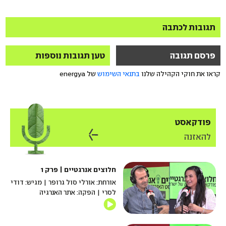
תגובות לכתבה
פרסם תגובה
טען תגובות נוספות
קראו את חוקי הקהילה שלנו
בתנאי השימוש
של energya
פודקאסט
להאזנה
חלוצים אנרגטיים | פרק 1
אורחת: אורלי סול גרופר | מגיש: דודי
לסרי | הפקה: אתר האנרגיה