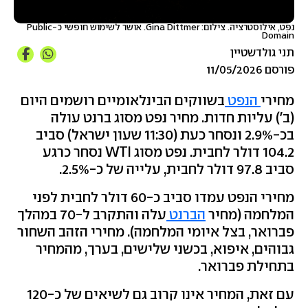
נפט, אילוסטרציה. צילום: Gina Dittmer. אושר לשימוש חופשי כ-Public
Domain
תני גולדשטיין
פורסם 11/05/2026
מחירי
הנפט
בשווקים הבינלאומיים רושמים היום
(ב') עליות חדות. מחיר נפט מסוג ברנט עולה
בכ-2.9% ונסחר כעת (11:30 שעון ישראל) סביב
104.2 דולר לחבית. נפט מסוג WTI נסחר כרגע
סביב 97.8 דולר לחבית, עלייה של כ-2.5%.
מחירי הנפט עמדו סביב כ-60 דולר לחבית לפני
המלחמה (מחיר
הברנט
עלה והתקרב ל-70 במהלך
פברואר, בצל איומי המלחמה). מחירי הזהב השחור
גבוהים, איפוא, בכשני שלישים, בערך, מהמחיר
בתחילת פברואר.
עם זאת, המחיר אינו קרוב גם לשיאים של כ-120