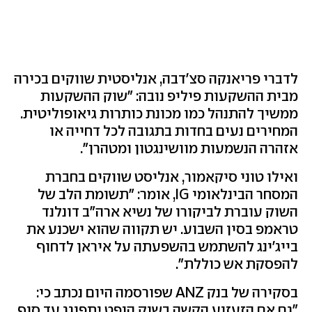
לדברי פריאנקה סצ'דבה, אנליסטית שווקים בכירה
מבית ההשקעות פיליפ נובה: "שוק ההשקעות
ממשיך להתנהל כמו מכונת כותרות גיאופוליטית.
המחירים נעים בחדות בתגובה לכל דחייה או
אזהרה הנשמעות מוושינגטון ומטהרן".
ואילו טוני סיקאמור, אנליסט שווקים בחברת
המסחר הבינלאומי IG, אומר: "תשומת הלב של
השוק עוברת לביקורו של נשיא ארה"ב דונלנד
טראמפ בסין השבוע. יש תקווה שהוא ישכנע את
בייג'ינג להשתמש בהשפעתה על איראן לדחוף
להפסקת אש כוללת".
בסקירה של בנק ANZ שפורסמה היום נכתב כי:
"גם אם הזעזוע הקשה בשוק הנפט יתפוגג עד סוף