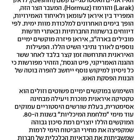
(Larak) והורמוז (Hormuz). המעבר הצר הזה,
המפריד בין איראן לעומאן ולאיחוד האמירויות,
הופך בימים האחרונים למלכודת מוות ימית. לפי
דיווחים ברשתות החברתיות ובאתרי חדשות
מובילים בארה"ב, איראן פיזרה מוקשים ימיים
נוספים לאורך נתיבי השיט הללו. הפעילות
האיראנית התרחשה זמן קצר בלבד לאחר ששר
ההגנה האמריקני, פיט הגסת', הזהיר מפורשות כי
כל ניסיון למיקוש נוסף ייחשב להפרה בוטה של
הבנות הפסקת האש.
השימוש במוקשים ימיים פשוטים וזולים הוא
טקטיקה איראנית מוכרת ויעילה מבחינה
אסימטרית, בעלת שורשים היסטוריים עמוקים
עוד מימי "מלחמת המיכליות" בשנות ה-80.
המוקשים הללו יוצרים רמת סיכון גבוהה
שמקפיצה את מחירי הביטוח הימי לרמות
שמשביתות את הכדאיות הכלכלית של חברות