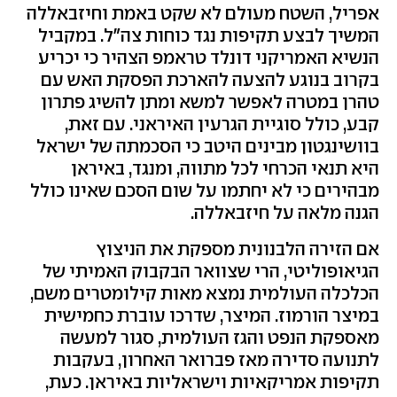
אפריל, השטח מעולם לא שקט באמת וחיזבאללה
המשיך לבצע תקיפות נגד כוחות צה"ל. במקביל
הנשיא האמריקני דונלד טראמפ הצהיר כי יכריע
בקרוב בנוגע להצעה להארכת הפסקת האש עם
טהרן במטרה לאפשר למשא ומתן להשיג פתרון
קבע, כולל סוגיית הגרעין האיראני. עם זאת,
בוושינגטון מבינים היטב כי הסכמתה של ישראל
היא תנאי הכרחי לכל מתווה, ומנגד, באיראן
מבהירים כי לא יחתמו על שום הסכם שאינו כולל
הגנה מלאה על חיזבאללה.
אם הזירה הלבנונית מספקת את הניצוץ
הגיאופוליטי, הרי שצוואר הבקבוק האמיתי של
הכלכלה העולמית נמצא מאות קילומטרים משם,
במיצר הורמוז. המיצר, שדרכו עוברת כחמישית
מאספקת הנפט והגז העולמית, סגור למעשה
לתנועה סדירה מאז פברואר האחרון, בעקבות
תקיפות אמריקאיות וישראליות באיראן. כעת,