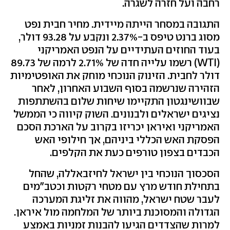
רחבה ועל חזרה לשגרה.
התגובה במסחר הייתה מיידית. מחיר חבית נפט
מסוג ברנט טיפס ב-2.37% ונקבע על 93.28 דולר,
בעוד החוזים העתידיים על הנפט האמריקני
(WTI) רשמו עלייה חדה של 2.71% לרמה של 89.73
דולר לחבית. הזינוק הנוכחי מוחק את האופטימיות
הזהירה שנרשמה בסוף השבוע האחרון, לאחר
שבוושינגטון התקיימו שיחות שלום בהשתתפות
נציגים ישראלים ולבנונים. השוק קיווה כי הממשל
האמריקני ואיראן יכריזו בקרוב על הארכת הסכם
הפסקת האש הכללי ביניהם, אך חילופי האש
הכבדים בצפון טורפים כעת את הקלפים.
הסכסוך הנוכחי בין ישראל לחיזבאללה, שהחל
בתחילת חודש מרץ עם מטחי רקטות וכטב"מים
לעבר שטח ישראל, מהווה את זליגת המערכה
הגדולה והמסוכנת ביותר של המלחמה מול איראן.
למרות שהצדדים הגיעו להבנות זמניות באמצע