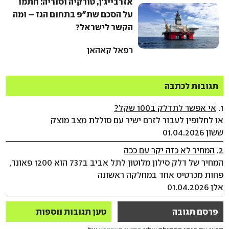
אזרבייג'ן, טורקיה וסוריה: חתמו
על הסכם שת"פ בתחום הגז – ומה
הקשר לישראל?
רפאל קאהאן
תגובות לכתבה
1.
אי אפשר לתדלק ב100 שקל?
או לחלופין לעבור לזרם ישיר עם סוללת מצב מוצק
ששון 01.04.2026
2.
המחיר לא כזה יקר עם ככה
המחיר של דלק סילון מלוטון לתל אביב ב737 הוא 1200 פאונד,
פחות מכרטיס אחד במחלקה ראשונה
אלן 01.04.2026
פרסם תגובה
טען תגובות נוספות