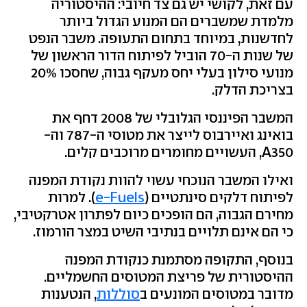
עם זאת, לקושי יש גם צד חיובי: ההיסטוריה
מלמדת שמשברים הם המנוע הגדול ביותר
לחדשנות, במיוחד בתחום התעופה. משבר הנפט
של שנות ה-70 הוביל לפיתוח הדור הראשון של
מנועי סילון בעלי יחס מעקף גבוה, שחסכו 20%
בצריכת הדלק.
המשבר הפיננסי הגלובלי של 2008 דחף את
בואינג ואיירבוס לייצר את מטוסי ה-787 וה-
A350, העשויים מחומרים מרוכבים קלים.
ואילו המשבר הנוכחי עשוי להוות נקודת המפנה
לפיתוח דלקים סינתטיים (
e-Fuels
). למרות
מחירם הגבוה, הם הופכים כיום לפתרון אטרקטיבי,
כי הם אינם תלויים בנתיבי השיט במצר הורמוז.
בנוסף, התקופה מסתמנת כנקודת המפנה
ההיסטורית של פריצת המטוסים החשמליים.
מדובר במטוסים המונעים ב
סוללות
, הנטענות