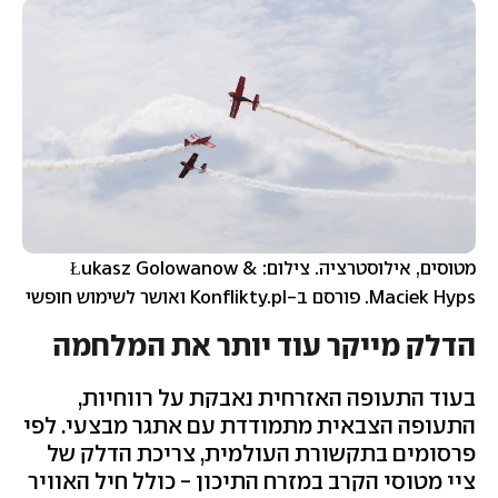
מטוסים, אילוסטרציה. צילום: Łukasz Golowanow &
Maciek Hyps. פורסם ב-Konflikty.pl ואושר לשימוש חופשי
הדלק מייקר עוד יותר את המלחמה
בעוד התעופה האזרחית נאבקת על רווחיות,
התעופה הצבאית מתמודדת עם אתגר מבצעי. לפי
פרסומים בתקשורת העולמית, צריכת הדלק של
ציי מטוסי הקרב במזרח התיכון - כולל חיל האוויר