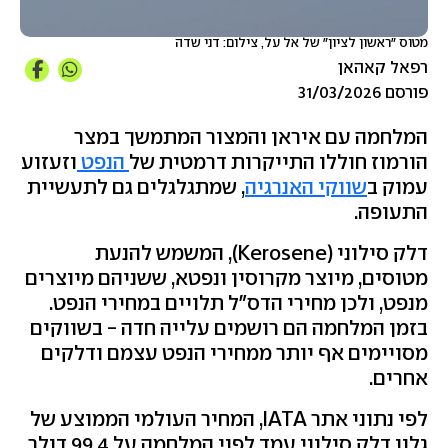
מטוס "ראשון לציון" של אל על, צילום: דני שדה
רפאל קאהאן
פורסם 31/03/2026
המלחמה עם איראן והמצור המתמשך במצר
הורמוז חוללו התייקרות דרמטית של
הנפט
וזעזוע
עמוק ב
שווקי האנרגיה
, שמתגלגלים גם לתעשיית
התעופה.
דלק סילוני (Kerosene), המשמש להנעת
מטוסים, מיוצר מקרוסין ונפטא, ששניהם מיוצרים
מנפט, ולכן מחירי הדס"ל תלויים במחירי הנפט.
בזמן המלחמה הם רושמים עלייה חדה - בשווקים
מסויימים אף יותר ממחירי הנפט עצמם ודלקים
אחרים.
לפי נתוני אתר IATA, המחיר העולמי הממוצע של
גלון דלק סילוני עמד לפני המלחמה על 99.4 דולר