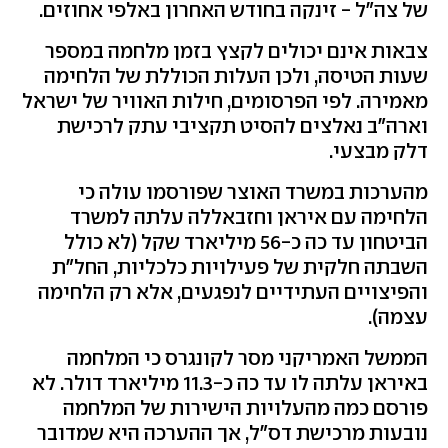
של צה"ל - זינקה בחודש האחרון באלפי אחוזים.
צבאות אינם יכולים לקצץ בזמן מלחמה במספר
שעות הטיסה, ולכן העלות הכוללת של הלחימה
מאמירה. לפי הפרסומים, חילות האוויר של ישראל
וארה"ב נאלצים להסיט תקציבי עתק לרכישת
דלק מבצעי.
מהערכות במשרד האוצר שפורסמו עולה כי
הלחימה עם איראן וחזבאללה עלתה למשרד
הביטחון עד כה כ-56 מיליארד שקל (לא כולל
השבתה חלקית של פעילויות כלכליות, החל"ת
והפיצויים העתידיים לנפגעים, אלא רק הלחימה
עצמה).
הממשל האמריקני מסר לקונגרס כי המלחמה
באיראן עלתה לו עד כה כ-11.3 מיליארד דולר. לא
פורסם כמה מהעלויות הישירות של המלחמה
נובעות מרכישת דס"ל, אך ההערכה היא שמדובר