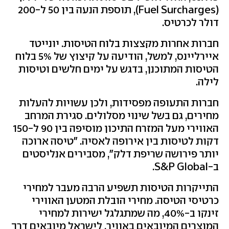
(Fuel Surcharges), תוספת הנעה בין 50 ל-200
דולר לכרטיס.
חברות אחרות מקצצות בלוח הטיסות. יונייטד
איירליינס, למשל, הודיעה על קיצוץ של 5% בלוח
הטיסות המתוכנן, בדגש על ימים חלשים וטיסות
לילה.
חברות התעופה מפסידות, ולכן עשויות להעלות
מחירים, גם בשל שינוי מסלולים. סגירת המרחב
האווירי מעל המזרח התיכון מוסיפה בין 90 ל-150
דקות לטיסות בין אירופה לאסיה. "טיסה ארוכה
יותר פירושה שריפת דלק", מסבירים אנליסטים
ב-S&P Global.
התייקרות הטיסות תשפיע הרבה מעבר למחירי
כרטיסי הטיסה. מחירי הובלת המטען האווירי
זינקו ב-40%, מה שמתגלגל ישירות למחירי
המוצרים המיובאים באוויר. לישראל מיובאים דרך