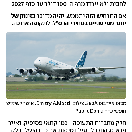
לחבית ולא יירדו מרף ה-100 דולר עד סוף 2027.
אם התרחיש הזה יתממש, יהיה מדובר ב
זינוק של
יותר מפי שניים במחירי הדס"ל, לתקופה ארוכה.
מטוס איירבוס 380A. צילום: Dmitry A.Mottl. אושר לשימוש
חופשי כ-Public Domain
חלק מחברות התעופה - כמו קתאי פסיפיק, ואייר
פראנס, החלו להטיל בטיסות ארוכות היטלי דלק