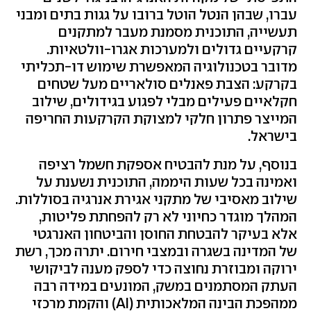
עברו, שבהן הנטל הוטל ברובו על גגות בתים ומבני
תעשייה, התוכנית מסמנת מעבר למתקנים
קרקעיים גדולים ולמערכות אגרו-וולטאיות.
מדובר בטכנולוגיה המאפשרת שימוש דו-תכליתי
בקרקע: הצבת פאנלים סולאריים מעל שטחים
חקלאיים פעילים מבלי לפגוע בגידולים, שילוב
המייצר פתרון חלקי למצוקת הקרקעות החריפה
בישראל.
בנוסף, על מנת להבטיח אספקת חשמל רציפה
ואמינה בכל שעות היממה, התוכנית נשענת על
שילוב מאסיבי של מתקני אגירת אנרגיה בסוללות.
המהלך מוגדר כחיוני לא רק להפחתת פליטות,
אלא בעיקר להבטחת החוסן והביטחון האנרגטי
של המדינה בשגרה ובמצבי חירום. יתרה מכך, רשת
ירוקה ומבוזרת נחוצה כדי לספק מענה לביקושי
העתק המסתמנים במשק, המונעים במידה רבה
ממהפכת הבינה המלאכותית (AI) והקמת מרכזי