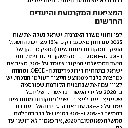
ברובה לא יושמה עד היום מבחינת יעדים.
המציאות המקרטעת והיעדים
החדשים
לפי נתוני משרד האנרגיה, ישראל נעלה את שנת
2025 עם נתון מאכזב: רק כ-16% מצריכת החשמל
הופקה ממקורות מתחדשים (הספק מותקן של
כ-8 גיגה-ואט). נתון זה משקף פיגור עמוק מול
היעד הממשלתי המקורי שעמד על 20%, מציב את
ישראל בתחתית דירוג מדינות ה-OECD, ומהווה
כמחצית בלבד מממוצע הייצור העולמי הנוכחי. יש
לציין עם זאת שבתכנית הקודמת שפורסמה
ב-2020 על ידי המשרד בראשותו של יובל
שטייניץ היעד לייצור חשמל ממקורות מתחדשים
עמד על כ-13%. עם זאת היעדים האלה עודכנו
בהמשך ל-20% ו-30% בסופו של דבר בהחלטת
ממשלה מאוקטובר 2020, אך כאמור לא הושגו עד
כה.