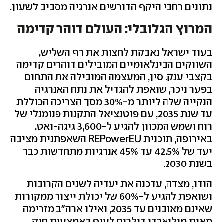
נתונים רחבי היקף הדורשים אנרגיה מסביב לשעון.
המרוץ הגלובלי: העולם דוהר קדימה
בעוד ישראל נאבקת לחצות את רף השליש,
השווקים הבינלאומיים המובילים דוהרים קדימה
בקצבי ענק. סין, המעצמה המובילה את התחום
בפער ניכר, שואפת להגדיל את נתח האנרגיה
הנקייה שלה ליותר מ-30% מסך הצריכה הכוללת
עד שנת 2035, עם פוטנציאל התקנות פנומנלי של
רוח ושמש המכוון להגיע ל-3,600 גיגה-ואט.
באירופה, תוכנית REPowerEU השאפתנית מציבה
יעד של 42.5% עד 45% אנרגיות מתחדשות כבר
בשנת 2030.
הודו, מצדה, עדכנה את יעדיה לשנים הקרובות
ושואפת להגיע ל-60% של יכולת ייצור ממקורות
שאינם מאובנים עד 2035, ואילו ארה"ב מזרימה
מאות מיליארדי דולרים לענף באמצעות חוק