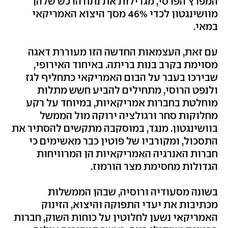
המפרץ הפרסי, מגדילות את נתח הרכש שלהן
מוושינגטון לכדי 46% מסך היצוא האמריקאי
במאי.
עם זאת, העצמאות החדשה הזו מעוררת דאגה
מסוימת בקרב בנות בריתה. באיחוד האירופי,
שבירכו בעבר על הבום האמריקאי כתחליף לגז
ולנפט הרוסי, מתחילים להביע חשש מתלות
מוחלטת בחברות אמריקאיות, במיוחד על רקע
מחלוקות סחר ורגולציה ירוקה מול הממשל
בוושינגטון. מנגד, במוסקבה מתקשים להסתיר את
התסכול, ומקורביו של פוטין כבר מאשימים כי
חברות האנרגיה האמריקאיות הן המרוויחות
הגדולות מחסימת מצר הורמוז.
בשונה מסעודיה ורוסיה, שבהן הממשלות
מכתיבות את יעדי התפוקה והיצוא, הזינוק
האמריקאי נשען לחלוטין על כוחות השוק, חברות