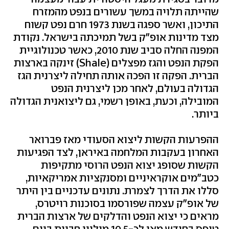
שהייתה תלויה במשך עשורים בנפט מהמזרח
התיכון, ואשר ספגה בשנת 1973 חרם נפט קשוח
מצד מדינות אופ"ק בשל תמיכתה בישראל. נקודת
המפנה החלה סביב שנת 2010, כאשר טכנולוגיית
הפקת הנפט והגז מפצלים (Shale) זינקה בארצות
הברית. הפקה זו הפכה אותה תחילה ליצרנית הגז
הגדולה בעולם, לאחר מכן ליצרנית הנפט
המובילה, וכעת, באופן רשמי, גם ליצואנית הגדולה
ביותר.
ההפרעות הקשות ליצוא הסעודי מאז פברואר
האחרון בעקבות המלחמה באיראן, לצד הפגיעות
הקשות שסופג יצוא הנפט הרוסי מתקיפות
כטב"מים אוקראיניים ומסנקציות אמריקאיות,
סללו את הדרך לצמרת. נתונים עדכניים בין היתר
של אופ"ק עצמה שפורסמו בסוכנות רויטרס,
מראים כי יצוא הנפט והדלקים של ארצות הברית
טיפס בחודש מאי לכ-10.5 מיליון חביות ביום,