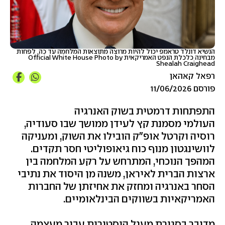
הנשיא דונלד טראמפ יכול להיות מרוצה מתוצאות המלחמה עד כה, לפחות
מבחינה כלכלת הנפט האמריקאית Official White House Photo by
Shealah Craighead
רפאל קאהאן
פורסם 11/06/2026
התפתחות דרמטית בשוק האנרגיה
העולמי מסמנת קץ לעידן ממושך שבו סעודיה,
רוסיה וקרטל אופ"ק הובילו את השוק, ומעניקה
לוושינגטון מנוף כוח גיאופוליטי חסר תקדים.
המהפך הנוכחי, המתרחש על רקע המלחמה בין
ארצות הברית לאיראן, משנה מן היסוד את נתיבי
הסחר באנרגיה ומחזק את אחיזתן של החברות
האמריקאיות בשווקים הבינלאומיים.
מדובר בסגירת מעגל היסטורית עבור מעצמה