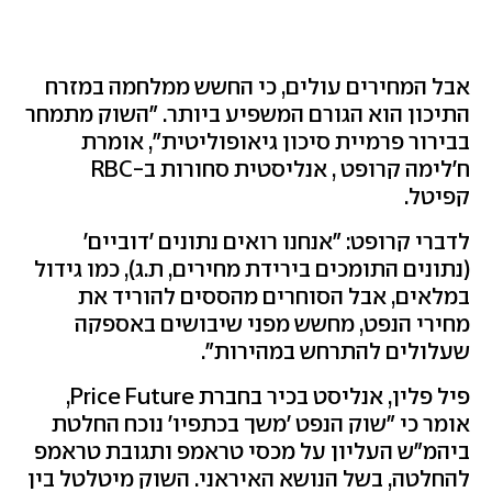
אבל המחירים עולים, כי החשש ממלחמה במזרח
התיכון הוא הגורם המשפיע ביותר. "השוק מתמחר
בבירור פרמיית סיכון גיאופוליטית", אומרת
ח'לימה קרופט , אנליסטית סחורות ב-RBC
קפיטל.
לדברי קרופט: "אנחנו רואים נתונים 'דוביים'
(נתונים התומכים בירידת מחירים, ת.ג), כמו גידול
במלאים, אבל הסוחרים מהססים להוריד את
מחירי הנפט, מחשש מפני שיבושים באספקה
שעלולים להתרחש במהירות".
פיל פלין, אנליסט בכיר בחברת Price Future,
אומר כי "שוק הנפט 'משך בכתפיו' נוכח החלטת
ביהמ"ש העליון על מכסי טראמפ ותגובת טראמפ
להחלטה, בשל הנושא האיראני. השוק מיטלטל בין