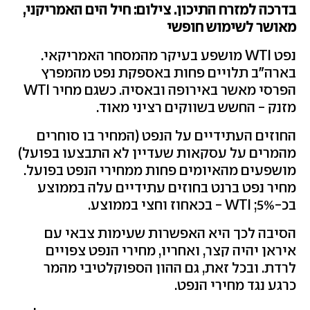
בדרכה למזרח התיכון. צילום: חיל הים האמריקני,
מאושר לשימוש חופשי
נפט WTI מושפע בעיקר מהמסחר האמריקאי.
בארה"ב תלויים פחות באספקת נפט מהמפרץ
הפרסי מאשר באירופה ובאסיה. כשגם מחיר WTI
מזנק - החשש בשווקים רציני מאוד.
החוזים העתידיים על הנפט (המחיר בו סוחרים
מהמרים על עסקאות שעדיין לא התבצעו בפועל)
מושפעים מהאיומים פחות ממחירי הנפט בפועל.
מחיר נפט ברנט בחוזים עתידיים עלה בממוצע
בכ-5%; WTI - בכאחוז וחצי בממוצע.
הסיבה לכך היא האפשרות שעימות צבאי עם
איראן יהיה קצר, ואחריו, מחירי הנפט צפויים
לרדת. ובכל זאת, גם ההון הספוקלטיבי מהמר
כרגע נגד מחירי הנפט.