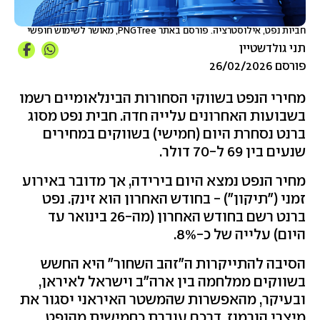
חביות נפט, אילוסטרציה. פורסם באתר PNGTree, מאושר לשימוש חופשי
תני גולדשטיין
פורסם 26/02/2026
מחירי הנפט בשווקי הסחורות הבינלאומיים רשמו
בשבועות האחרונים עלייה חדה. חבית נפט מסוג
ברנט נסחרת היום (חמישי) בשווקים במחירים
שנעים בין 69 ל-70 דולר.
מחיר הנפט נמצא היום בירידה, אך מדובר באירוע
זמני ("תיקון") - בחודש האחרון הוא זינק. נפט
ברנט רשם בחודש האחרון (מה-26 בינואר עד
היום) עלייה של כ-8%.
הסיבה להתייקרות ה"זהב השחור" היא החשש
בשווקים ממלחמה בין ארה"ב וישראל לאיראן,
ובעיקר, מהאפשרות שהמשטר האיראני יסגור את
מיצרי הורמוז, דרכם עוברת כחמישית מהנפט