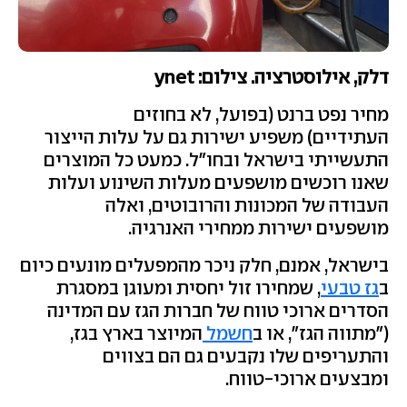
דלק, אילוסטרציה. צילום: ynet
מחיר נפט ברנט (בפועל, לא בחוזים
העתידיים) משפיע ישירות גם על עלות הייצור
התעשייתי בישראל ובחו"ל. כמעט כל המוצרים
שאנו רוכשים מושפעים מעלות השינוע ועלות
העבודה של המכונות והרובוטים, ואלה
מושפעים ישירות ממחירי האנרגיה.
בישראל, אמנם, חלק ניכר מהמפעלים מונעים כיום
ב
גז טבעי
, שמחירו זול יחסית ומעוגן במסגרת
הסדרים ארוכי טווח של חברות הגז עם המדינה
("מתווה הגז", או ב
חשמל
המיוצר בארץ בגז,
והתעריפים שלו נקבעים גם הם בצווים
ומבצעים ארוכי-טווח.