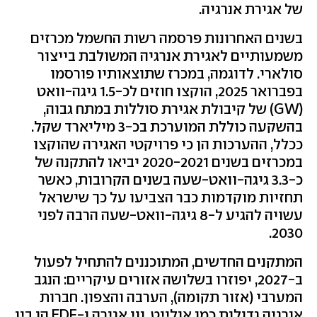
של אגירת אנרגיה.
בשנים האחרונות פרסמה רשות החשמל מכרזים
משמעותיים לאגירת אנרגיה המשולבת בייצור
סולארי. לדוגמה, במכרז שתוצאותיו פורסמו
בפברואר 2025, הוקצו חוזים לכ-1.5 גיגה-וואט
(
GW
) של קיבולת אגירת סוללות במתח גבוה,
בהשקעה כוללת המוערכת בכ-3 מיליארד שקל.
ככלל, ההערכות הן כי פרויקטי האגירה שהוקצו
במכרזים בשנים 2020-2021 יביאו להתקנה של
כ-3.3 גיגה-וואט-שעה בשנים הקרובות, כאשר
תחזיות מוקדמות כבר הצביעו על כך שישראל
עשויה להגיע ל-8 גיגה-וואט-שעה הרבה לפני
2030.
המתקנים החדשים, המתוכננים להתחיל לפעול
ב-2027, יפוזרו בשלושה אזורים עיקריים: הנגב
המערבי (אזור תקומה), הערבה והצפון. חברות
אנרגיה גדולות כמו אנלייט, נוי אגירה ו-
EDF
הן בין