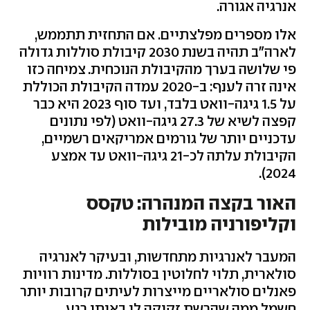
אנרגיה אגורה.
אלו מספרים מפלצתיים. אם התחזית תתממש,
לארה"ב תהיה בשנת 2030 קיבולת סוללות גדולה
פי שלושה בערך מהקיבולת הנוכחית.
צמיחה כזו
אינה זרה לענף: ב-2020 עמדה הקיבולת הכוללת
על 1.5 גיגה-וואט בלבד, ועד סוף 2023 היא כבר
קפצה לשיא של 27.3 גיגה-וואט (לפי נתונים
עדכניים יותר של גורמים אמריקאים רשמיים,
הקיבולת עלתה לכ-21 גיגה-וואט עד אמצע
2024).
האור בקצה המנהרה: טקסס
וקליפורניה מובילות
המעבר לאנרגיות מתחדשות, ובעיקר לאנרגיה
סולארית, תלוי לחלוטין בסוללות. מדינות רוויות
פאנלים סולאריים מייצרות לעיתים קרובות יותר
חשמל ממה שהרשת זקוקה לו באותו רגע,