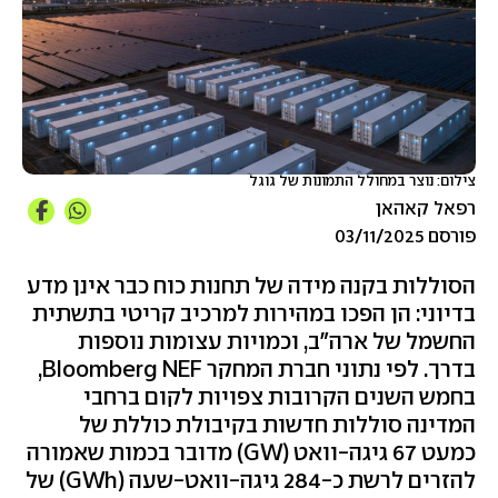
צילום: נוצר במחולל התמונות של גוגל
רפאל קאהאן
פורסם 03/11/2025
הסוללות בקנה מידה של תחנות כוח כבר אינן מדע
בדיוני: הן הפכו במהירות למרכיב קריטי בתשתית
החשמל של ארה"ב, וכמויות עצומות נוספות
בדרך. לפי נתוני חברת המחקר
Bloomberg NEF
,
בחמש השנים הקרובות צפויות לקום ברחבי
המדינה סוללות חדשות בקיבולת כוללת של
כמעט 67 גיגה-וואט (
GW
) מדובר בכמות שאמורה
להזרים לרשת כ-284 גיגה-וואט-שעה (
GWh
) של