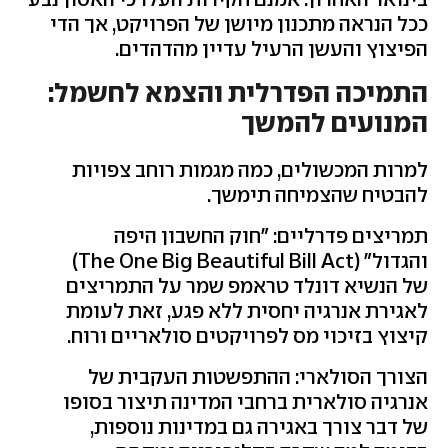
ככל הנראה מתכנון מיושן של הפרויקט, אך הדי
הפיצוץ והעשן הרעיל עדיין מהדהדים.
התמיכה הפדרלית והצמא לחשמל:
המנועים להמשך
למרות המכשולים, כמה מגמות רוחב צפויות
להבטיח שהצמיחה תימשך.
תמריצים פדרליים: "חוק החשבון היפה
והגדול" (
The One Big Beautiful Bill Act
)
של הנשיא דונלד טראמפ שמר על התמריצים
לאגירת אנרגיה יחסית ללא פגע, זאת לעומת
קיצוץ בזיכוי מס לפרויקטים סולאריים ורוח.
הצורך הסולארי: ההתפשטות העקבית של
אנרגיה סולארית ברחבי המדינה תיצור בסופו
של דבר צורך באגירה גם במדינות נוספות,