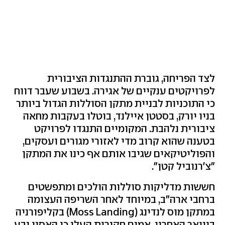
לצד הפריחה, גוברת ההתנגדות הציבורית
לפרויקטים ענקיים של אגירה. בשבוע שעבר דווח
כי התוכניות לבניית מתקן הסוללות הגדול ביותר
בניו יורק, בסטטן איילנד, בוטלו בעקבות מחאה
ציבורית נלהבת. המקומיים התנגדו לפרויקט
בטענה שהוא קרוב מדי לאזורי מגורים ועסקים,
והפוליטיקאים שגיבו אותם אף כינו את המתקן
"צ'רנוביל קטן".
חששות מדליקות סוללות הולכים ומתפשטים
ברחבי ארה"ב, במיוחד לאחר השריפה העצומה
במתקן מוס לנדינג (
Moss Landing
) בקליפורניה
בינואר האחרון. אמנם חקירות העלו כי האסון נבע