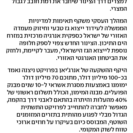
למצרים דרך הצינור שיחבר את רמת חובב לגבול
המצרי.
המהלך העסקי משקף תאימות למדיניות
הממשלה לעידוד ייצוא גז טבעי וחיזוק מעמדה
האזורי של ישראל כספקית אנרגיה מרכזית במזרח
הים התיכון. הצינור החדש צפוי לספק חלופה
נוספת לייצוא הגז הישראלי, מעבר לקיימת, ולחזק
את הביטחון האנרגטי האזורי.
היקף ההשקעה של אנרג'יאן בפרויקט ניצנה נאמד
בכ-100 מיליון דולר, מתוכם 70 מיליון דולר
ימומנו באמצעות מסגרת אשראי ל-10 שנים מבנק
הפועלים. מבנה המימון, הכולל תשלום ראשוני של
40% מהעלות והיתרה בהתאם לאבני דרך בהקמה,
מאפשר לחברה להתחייב לפרויקט התשתית
הגדול מבלי לפגוע מהותית בתזרים המזומנים
השוטף, המבוסס כיום בעיקרו על חוזים ארוכי
טווח לשוק המקומי.