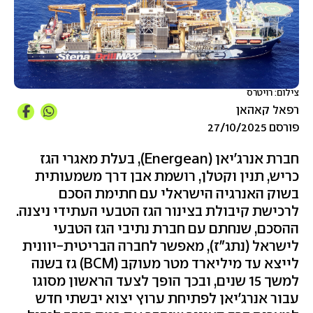
צילום: רויטרס
רפאל קאהאן
פורסם 27/10/2025
חברת אנרג'יאן (
Energean
), בעלת מאגרי הגז
כריש, תנין וקטלן, רושמת אבן דרך משמעותית
בשוק האנרגיה הישראלי עם חתימת הסכם
לרכישת קיבולת בצינור הגז הטבעי העתידי ניצנה.
ההסכם, שנחתם עם חברת נתיבי הגז הטבעי
לישראל (נתג"ז), מאפשר לחברה הבריטית-יוונית
לייצא עד מיליארד מטר מעוקב (
BCM
) גז בשנה
למשך 15 שנים, ובכך הופך לצעד הראשון מסוגו
עבור אנרג'יאן לפתיחת ערוץ יצוא יבשתי חדש