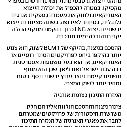
מתקני ייצוא גז טבעי מונזל (
LNG
) חדשים במפרץ
מקסיקו, במטרה להכפיל את יכולת הייצוא
האמריקאית ולחזק את מעמדה כספקית אנרגיה
גלובלית, במיוחד לאירופה. בשונה מצינורות ייצוא
יבשתיים, יצוא
LNG
כרוך בהקמת מתקני הנזלה
יקרים והובלה ימית מורכבת.
ההסכם בניצנה, בהיקף של 1
BCM
לשנה, הוא צנוע
יותר בהיקפו ביחס לפרויקטים הסינו-רוסיים או
האמריקאים, אך הוא בעל משמעות אסטרטגית
רבה עבור ישראל ואנרג'יאן, שכן הוא ממנף
תשתית קיימת ויוצר ערוץ יבשתי נוסף, בטוח
ומהיר יותר לשוק המצרי.
המזרח התיכון כצומת אנרגיה
צינור ניצנה וההסכם הנלווה אליו הם חלק
משרשרת היסטורית של פרויקטים שמטרתם
לחבר את מאגרי האנרגיה של המזרח התיכון