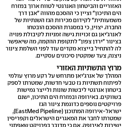
האזוריים והביטחון האנרגטי לטווח ארוך במזרח
הים התיכון" וציין כי ההסכם מהווה "אבן דרך
משמעותית" לקידום מכירות הגז השנתיות של
החברה. יצוין, כי במסגרת ההסכם הובטחו
לאנרג'יאן גם זכויות גישה זמניות לקיבולת פנויה
בצינור "ירדן צפון" לתקופת ההקמה, מה שיאפשר
לה להתחיל בייצוא מקדים עוד לפני השלמת צינור
ניצנה, צעד שמקטין סיכונים עסקיים.
מרוץ התשתיות האזורי
המהלך של אנרג'יאן מתרחש על רקע מרוץ עולמי
לפיתוח תשתיות גז טבעי חדשות, שמטרתו לספק
ביטחון אנרגטי ליבשות שונות ולייצר גמישות
בשווקים. באירופה ובמזרח הים התיכון, ישנם
פרויקטים נוספים כדוגמת צינור הגז
ישראל-אירופה המתוכנן (
EastMed Pipeline
),
שמטרתו לחבר את המאגרים הישראלים וקפריסין
ישירות לאירופה, אם כי מדובר בפרויקט שאפתני