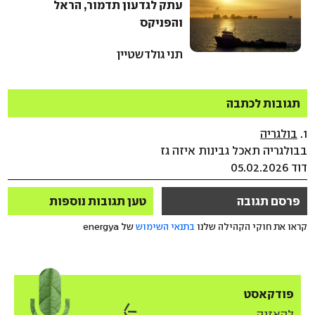
עתק לגדעון תדמור, הראל
והפניקס
תני גולדשטיין
תגובות לכתבה
1.
בולגריה
בבולגריה תאכל גבינות איזה גז
דוד 05.02.2026
פרסם תגובה
טען תגובות נוספות
קראו את חוקי הקהילה שלנו
בתנאי השימוש
של energya
פודקאסט
להאזנה