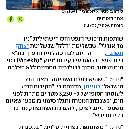
קידוח גז טבעי, אילוסטרציה, ChatGPT
אתר האנרגיה
פורסם 04/02/2026
שותפות חיפושי הנפט והגז הישראלית "ניו
מד אנרג'י", שבשליטת "דלק" שבשליטת
יצחק
תשובה
, דיווחה היום לבורסה לניירות ערך בת"א
כי חיפוש הגז הטבעי בקידוח "וינק " (Vinekh) במי
הים השחור, סמוך לבולגריה, הסתיים ללא הצלחה.
"ניו מד", שהיא בעלת השליטה במאגר הגז
הישראלי
לווייתן
, מדווחת כי: "הקידוח הגיע
לעומקו הסופי של כ- 3,230 מטר ים מתחת לפני
הים, ובשכבות המטרה נתגלו סימני גז טבעי שאינם
משמעותיים. לפיכך, להערכת השותפות, מדובר
בקידוח יבש".
"ניו מד" משתתפת בפרוייקט "וינק" במסגרת