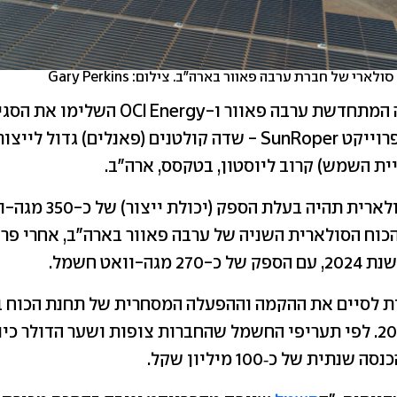
רי של חברת ערבה פאוור בארה"ב. צילום: Gary Perkins
חברות האנרגיה המתחדשת ערבה פאוור ו-Energy
ם (פאנלים) גדול לייצור
ית השמש) קרוב ליוסטון, בטקסס, ארה"ב.
תחנת הכוח הסולארית תהיה בע
גה-וואט חשמל.
 לסיים את ההקמה וההפעלה המסחרית של תחנת הכוח ב
השלישי של 2027. לפי תעריפי החשמל שהחברות צופות ושער הדולר כיו
נסה שנתית של כ‑100
מיליון שקל
.