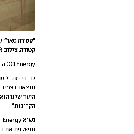
"קטורה סאן", 
קטורה. צילום ALPR. אושר לשימוש חופשי במסגרת Creative Commons
OCI Energy היא חברה-בת אמריקנית של תאגיד הכימיקלים הקוריאני הענק OCI
לדברי מנכ"ל ער
נמצאת בצמיחה 
היעד שלנו הוא 
הקרובות"
ומשקפת את המח