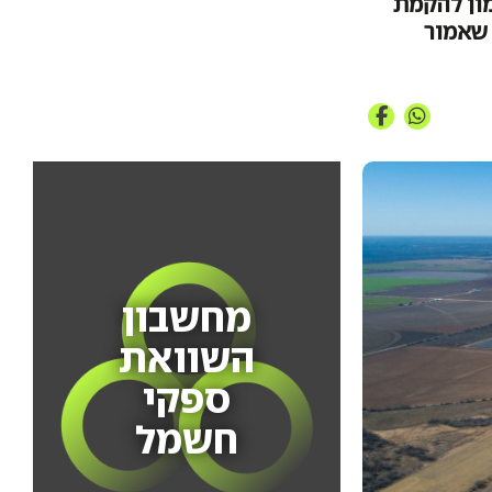
מון להקמת
ייקט השני שלה בארה"ב, שדה הקולטנים הסולאריים SunRoper, שאמור
מחשבון
השוואת
ספקי
חשמל