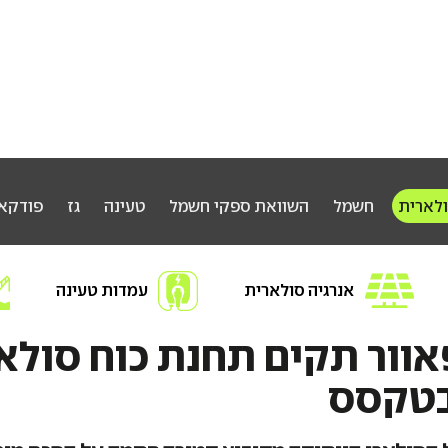
ולארית
חשמל
השוואת ספקי חשמל
טעינה
גז
פודקא
אנרגיה סולארית
עמדות טעינה
חפשו אנרגיה
אוור תקים תחנת כוח סולא
בטקסס