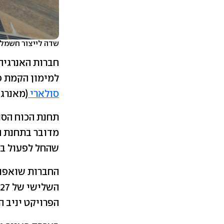
שדה לייצור חשמל סולא
למימון הקמת פרוייקט SunRoper - שדה קולטני
סולארי
(מאנרגי
שהחל לפעול בשנת 2024, עם הספק של כ-270 מ
החברות שואפות
הפרויקט יניב הכ