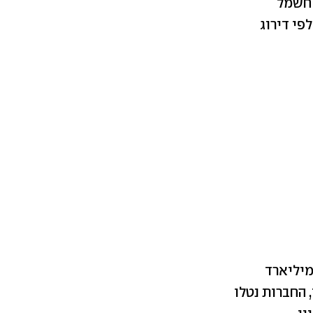
 חשמל
פי דירוג
ת השקיעו בהקמת הפרוייקט כ-394 מיליון דולר (קצת יותר מ-1.2 מיליארד
IN. עד לקבלת המימון, החברות נטלו