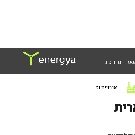
סט
מדריכים
אנרגיית גז
רית