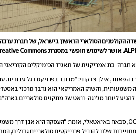
שדה הקולטנים הסולארי הראשון בישראל, של חברת ערבה,
בה פאוור, אילן צדקוני: "מדובר בפרויקט דגל עבורינו. ע
משמעותית, והשוק האמריקאי הוא נדבך מרכזי באסטרטג
להגיע ליותר מג'יגה-וואט של מתקנים סולאריים בארה"ב
נשיא OCI Energy, סבאח באיאטאלי, אומר: "העסקה היא אבן דרך מש
וייבות שלנו להוביל פרוייקטים סולאריים גדולים, המח