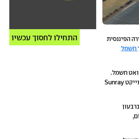
התחילו לחסוך עכשיו
OCI  השלימו את הסגירה הפיננסית
חשמל
לת הספק (יכולת ייצור) של כ-350 מגה-וואט חשמל.
מדובר בתחנת הכוח הסולארית השניה של ערבה פאוור בארה"ב, אחרי פרוייקט Sunray
רבעון
ם,