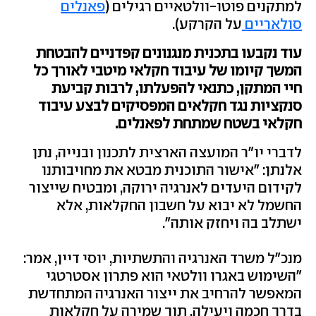
למתקנים פוטו-וולטאיים רגילים (
פאנלים
סולאריים
על הקרקע).
עוד נקבעו בתכנית מנגנונים קפדניים להבטחת
המשך קיומו של עיבוד חקלאי מיטבי לאורך כל
חיי המתקן, כתנאי להפעלתו, לרבות קביעת
סנקציות נגד חקלאים המפסיקים לבצע עיבוד
חקלאי בשטח שמתחת לפאנלים.
לדברי יו"ר המועצה הארצית לתכנון ובנייה, נתן
אלנתן: "אישור התוכנית מבטא את מחויבותנו
לקידום היעדים לאנרגיה ירוקה, ומבטיח שייצור
החשמל לא יבוא על חשבון החקלאות, אלא
ישתלב בה ויחזק אותה".
מנכ"ל משרד האנרגיה והתשתיות, יוסי דיין, אמר:
"השימוש באגרו וולטאי הוא פתרון אסטרטגי
המאפשר להרחיב את ייצור האנרגיה המתחדשת
בדרך חכמה ויעילה, תוך שמירה על חקלאות