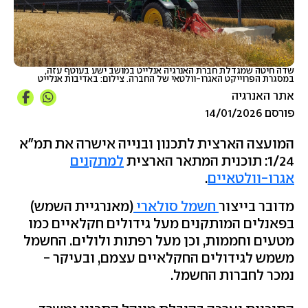
שדה חיטה שמגדלת חברת האנרגיה אנלייט במושב ישע בעוטף עזה,
במסגרת הפרוייקט האגרו-וולטאי של החברה. צילום: באדיבות אנלייט
אתר האנרגיה
פורסם 14/01/2026
המועצה הארצית לתכנון ובנייה אישרה את תמ"א
1/24: תוכנית המתאר הארצית
למתקנים
אגרו-וולטאיים
.
מדובר בייצור
חשמל סולארי
(מאנרגיית השמש)
בפאנלים המותקנים מעל גידולים חקלאיים כמו
מטעים וחממות, וכן מעל רפתות ולולים. החשמל
משמש לגידולים החקלאיים עצמם, ובעיקר -
נמכר לחברות החשמל.