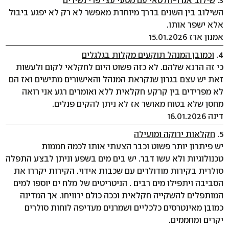
3.
שילוב אגרו-וולטאי עם מטעי עצי פרי נשירים
השילוב בין השנים בדרך מיוחדת מאפשר לא רק לא יפגע ביבול
אלא ישפר אותו.
אמנון ארז 15.01.2026
4.
וכמובן המנהל תוקעים מקלות בגלגלים
כי זה הדנא שלהם. לא כזה פשוט היום לחקלאי לקום ולעשות
זאת יש עצם בגרון שנקראת המנהל והאישורים מתישים ואז הם
לא מפרידים בין קרקע חקלאית ללא ואומרים רגע אני רואה
מחסן שלא בטוח מאושר אז לא ניתן להקים פנלים.
דינה 16.01.2026
5.
חקלאות ירוקה ומועילה
יש פיתרון יותר פשוט וכבר הצעתי אותו לכמה חממות
טכנולוגיות ולא עשו דבר. יש בים מים בשפע וניתן לבצע התפלה
סולרית בקירות מודולרים עם שכבות אידוי. הקירות יקררו את
הסביבה ויתפילו מים רבים . הניטריטים של מלח ים יוספו למים
המותפלים להשקייה חקלאית וככה כולם ירוויחו. אך המדינה
כמובן מאינטרסים כלכליים ושמרנים מעדיפה לוחות סולרים
יקרים ומחממים.