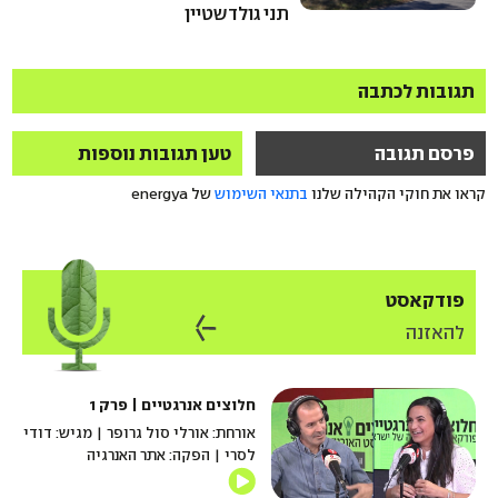
תני גולדשטיין
תגובות לכתבה
פרסם תגובה
טען תגובות נוספות
קראו את חוקי הקהילה שלנו
בתנאי השימוש
של energya
פודקאסט
להאזנה
חלוצים אנרגטיים | פרק 1
אורחת: אורלי סול גרופר | מגיש: דודי
לסרי | הפקה: אתר האנרגיה