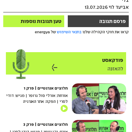
בלי
אביעד לוי 13.07.2026
פרסם תגובה
טען תגובות נוספות
קראו את חוקי הקהילה שלנו
בתנאי השימוש
של energya
פודקאסט
להאזנה
חלוצים אנרגטיים | פרק 1
אורחת: אורלי סול גרופר | מגיש: דודי
לסרי | הפקה: אתר האנרגיה
חלוצים אנרגטיים | פרק 3
אורח: יקי נוימן | מגיש: דודי לסרי |