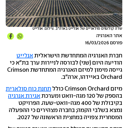
שדה קולטנים סולאריים של אנלייט בארה"ב. צילום: אנלייט
אתר האנרגיה
פורסם 16/03/2026
חברת האנרגיה המתחדשת הישראלית
אנלייט
הודיעה היום (שני) לבורסה לניירות ערך בת"א כי
גייסה מימון למיזם האנרגיה המתחדשת Crimson
Orchard באיידהו, ארה"ב.
מיזם Crimson Orchard כולל
תחנת כוח סולארית
בהספק של 120 מגה-וואט ומערכת
אגירת אנרגיה
בקיבולת של 400 מגה-וואט-שעה. הפרויקט
נמצא בשלבי הקמה; בחברה מצהירים כי ההפעלה
המסחרית צפויה במחצית הראשונה של 2027.