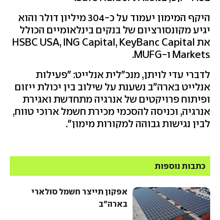
היקף המימון יעמוד על כ-304 מיליון דולר והוא
יגיע מקונסורציום של בנקים בינלאומיים הכולל
את HSBC USA, ING Capital, KeyBanc Capital
Markets ו-MUFG.
לדברי עדי לויתן, מנכ״לית אנלייט: ״פעילות
אנלייט בארה"ב נשענת על שילוב בין יכולת ייזום
ופיתוח פרויקטים של אנרגיה מתחדשת ואגירת
אנרגיה, וכניסה להסכמי מכירת חשמל ארוכי טווח,
לבין נגישות גבוהה למקורות מימון".
כתבות נוספות
אפקון תייצר חשמל סולארי
בארה"ב